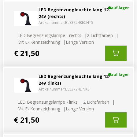
Vorteilsverpackungen
LED Beleuchtungssets
auf lager
LED Begrenzungleuchte lang 12-
LED Beleuchtungssets
Sonstiges
24V (rechts)
Sonstiges
Kostenlose Lichtplanung
Artikelnummer:
BLS3724RECHTS
Kostenlose Lichtplanung
LED Begrenzungslampe - rechts
2 Lichtfarben
FAQs – Häufig gestellte Fragen
Mit E- Kennzeichnung
Lange Version
Alle anzeigen
Über uns
€ 21,50
Agrarled Blog
auf lager
LED Begrenzungleuchte lang 12-
Kontakt
24V (links)
Artikelnummer:
BLS3724LINKS
+49 (0) 3222 1851714
LED Begrenzungslampe - links
2 Lichtfarben
info@agrarled.de
Mit E- Kennzeichnung
Lange Version
+49(0)1520 5391500
€ 21,50