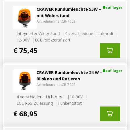
Vorteilsverpackungen
LED Beleuchtungssets
auf lager
CRAWER Rundumleuchte 55W –
LED Beleuchtungssets
Sonstiges
mit Widerstand
Sonstiges
Kostenlose Lichtplanung
Artikelnummer:
CR-7003
Kostenlose Lichtplanung
Integrierter Widerstand
4 verschiedene Lichtmodi
FAQs – Häufig gestellte Fragen
12-30V
ECE R65-zertifiziert
Alle anzeigen
Über uns
€ 75,45
Agrarled Blog
auf lager
CRAWER Rundumleuchte 24 W –
Kontakt
Blinken und Rotieren
Artikelnummer:
CR-7002
+49 (0) 3222 1851714
4 verschiedene Lichtmodi
10-30V
info@agrarled.de
ECE R65-Zulassung
Funkentstört
+49(0)1520 5391500
€ 68,95