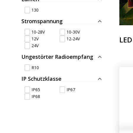
LED Rückleuchten
Hauptschein
130
Stromspannung
LED
LED Blitzer und
10-28V
10-30V
Begrenzungs
Rundumleuchten
LED
12V
12-24V
n
24V
Ungestörter Radioempfang
Positionsleuchten:
LED Bar & O
Sicherheit in allen
R10
Zusatzschei
Bereichen
IP Schutzklasse
IP65
IP67
LED Hallenstrahler &
LED
IP68
LED Röhren
Düsenbeleuc
Vorteilsverpackunge
LED
n
Beleuchtung