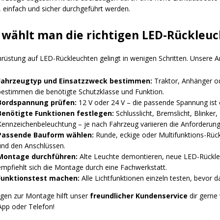
, einfach und sicher durchgeführt werden.
 wählt man die richtigen LED-Rückleuch
üstung auf LED-Rückleuchten gelingt in wenigen Schritten. Unsere Anle
Fahrzeugtyp und Einsatzzweck bestimmen:
Traktor, Anhänger o
bestimmen die benötigte Schutzklasse und Funktion.
Bordspannung prüfen:
12 V oder 24 V – die passende Spannung ist 
Benötigte Funktionen festlegen:
Schlusslicht, Bremslicht, Blinker
Kennzeichenbeleuchtung – je nach Fahrzeug variieren die Anforderung
Passende Bauform wählen:
Runde, eckige oder Multifunktions-Rü
und den Anschlüssen.
Montage durchführen:
Alte Leuchte demontieren, neue LED-Rückleu
empfiehlt sich die Montage durch eine Fachwerkstatt.
Funktionstest machen:
Alle Lichtfunktionen einzeln testen, bevor d
agen zur Montage hilft unser
freundlicher Kundenservice
dir gerne 
pp oder Telefon!