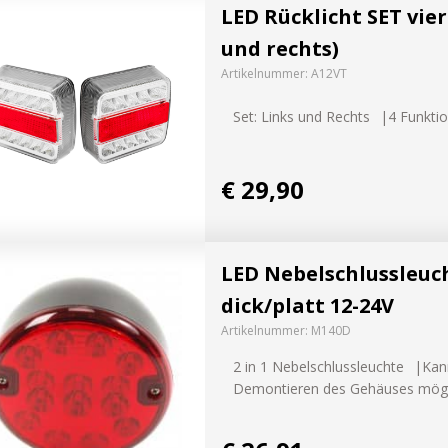
LED Rücklicht SET vier
AUSPROBIE
und rechts)
g
Artikelnummer:
A12VT
Set: Links und Rechts
4 Funkti
€ 29,90
LED Nebelschlussleuc
dick/platt 12-24V
Artikelnummer:
M140D
2 in 1 Nebelschlussleuchte
Kan
Demontieren des Gehäuses mögl