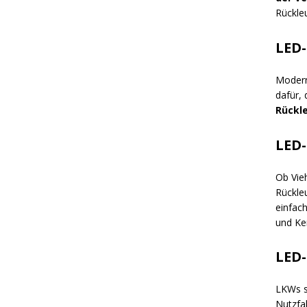
Rückleu
LED-
Modern
dafür, 
Rückl
LED-
Ob Vie
Rückle
einfac
und Ke
LED-
LKWs s
Nutzfa