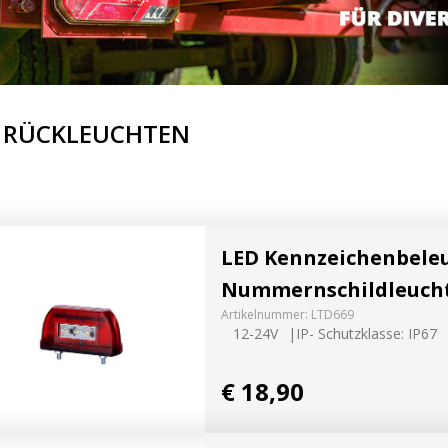
werfer
leuchte
 RÜCKLEUCHTEN
ffroad
nwerfer
LED Kennzeichenbele
Nummernschildleucht
Artikelnummer:
LTD669
12-24V
IP- Schutzklasse: IP67
htung
€ 18,90
LED Planer
ssets
Finde jetzt hera