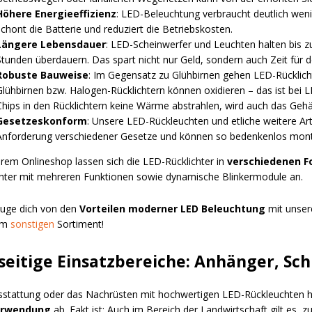
Höhere Energieeffizienz
: LED-Beleuchtung verbraucht deutlich wen
schont die Batterie und reduziert die Betriebskosten.
Längere Lebensdauer
: LED-Scheinwerfer und Leuchten halten bis
Stunden überdauern. Das spart nicht nur Geld, sondern auch Zeit für
Robuste Bauweise
: Im Gegensatz zu Glühbirnen gehen LED-Rücklichte
Glühbirnen bzw. Halogen-Rücklichtern können oxidieren – das ist bei L
Chips in den Rücklichtern keine Wärme abstrahlen, wird auch das Gehä
Gesetzeskonform
: Unsere LED-Rückleuchten und etliche weitere Ar
Anforderung verschiedener Gesetze und können so bedenkenlos mont
erem Onlineshop lassen sich die LED-Rücklichter in
verschiedenen F
chter mit mehreren Funktionen sowie dynamische Blinkermodule an.
uge dich von den
Vorteilen moderner LED Beleuchtung
mit unser
em
sonstigen
Sortiment!
lseitige Einsatzbereiche: Anhänger, S
sstattung oder das Nachrüsten mit hochwertigen LED-Rückleuchten 
erwendung
ab. Fakt ist: Auch im Bereich der Landwirtschaft gilt es,