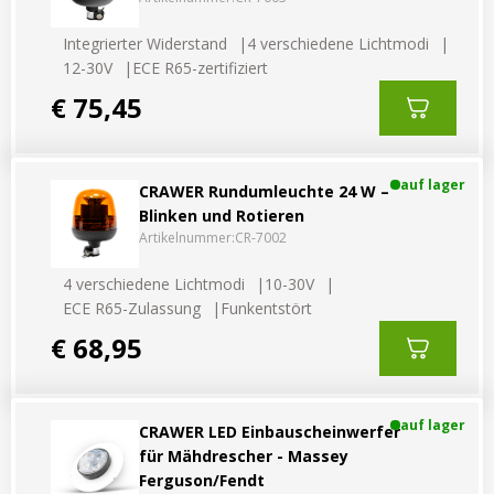
Vorteilsverpackungen
LED Beleuchtungssets
LED Beleuchtungssets
Integrierter Widerstand
4 verschiedene Lichtmodi
Sonstiges
Sonstiges
12-30V
ECE R65-zertifiziert
Kostenlose Lichtplanung
Kostenlose Lichtplanung
€ 75,45
FAQs – Häufig gestellte Fragen
Alle anzeigen
Über uns
auf lager
CRAWER Rundumleuchte 24 W –
Blinken und Rotieren
Agrarled Blog
Artikelnummer:
CR-7002
Kontakt
4 verschiedene Lichtmodi
10-30V
ECE R65-Zulassung
Funkentstört
€ 68,95
+49 (0) 3222 1851714
info@agrarled.de
+49(0)1520 5391500
auf lager
CRAWER LED Einbauscheinwerfer
für Mähdrescher - Massey
Ferguson/Fendt