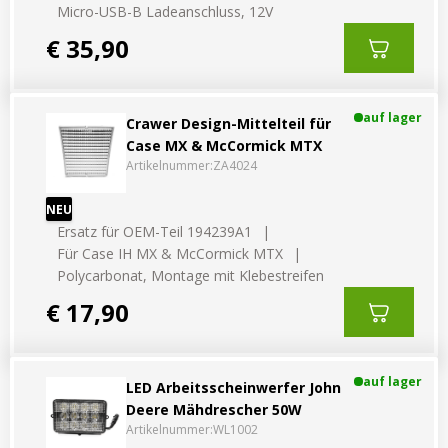
Vorteilsverpackungen
Micro-USB-B Ladeanschluss, 12V
LED Beleuchtungssets
LED Beleuchtungssets
€ 35,90
Sonstiges
Sonstiges
Kostenlose Lichtplanung
Kostenlose Lichtplanung
auf lager
FAQs – Häufig gestellte Fragen
Crawer Design-Mittelteil für
Case MX & McCormick MTX
Alle anzeigen
Über uns
Artikelnummer:
ZA4024
Agrarled Blog
NEU
Ersatz für OEM-Teil 194239A1
Kontakt
Für Case IH MX & McCormick MTX
Polycarbonat, Montage mit Klebestreifen
€ 17,90
+49 (0) 3222 1851714
info@agrarled.de
+49(0)1520 5391500
auf lager
LED Arbeitsscheinwerfer John
Deere Mähdrescher 50W
Artikelnummer:
WL1002