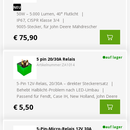
NEU
50W – 5.000 Lumen, 40° Flutlicht
IP67, CISPR Klasse 3/4
9005-Stecker, für John Deere Mähdrescher
€ 75,90
auf lager
5 pin 20/30A Relais
Artikelnummer:
ZA1014
5-Pin 12V-Relais, 20/30A – direkter Steckerersatz
Behebt Halblicht-Problem nach LED-Umbau
Passend für Fendt, Case IH, New Holland, John Deere
€ 5,50
auf lager
5-Pin-Micro-Relais 12V 30A