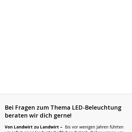
Vorteilsverpackungen
LED Beleuchtungssets
LED Beleuchtungssets
Sonstiges
Sonstiges
Kostenlose Lichtplanung
Kostenlose Lichtplanung
FAQs – Häufig gestellte Fragen
Alle anzeigen
Über uns
Agrarled Blog
Kontakt
+49 (0) 3222 1851714
info@agrarled.de
+49(0)1520 5391500
Bei Fragen zum Thema LED-Beleuchtung
beraten wir dich gerne!
Von Landwirt zu Landwirt –
Bis vor wenigen Jahren führten