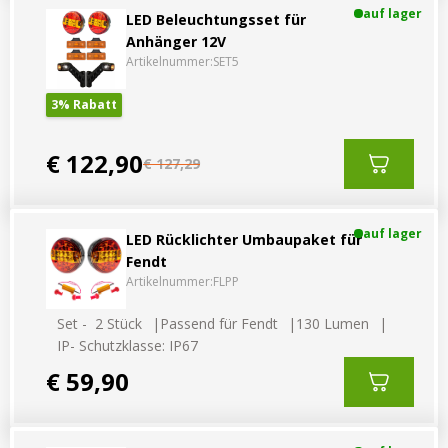
auf lager
LED Beleuchtungsset für
Anhänger 12V
Artikelnummer:
SET5
3% Rabatt
€ 122,90
€ 127,29
auf lager
LED Rücklichter Umbaupaket für
Fendt
Artikelnummer:
FLPP
Set - 2 Stück
Passend für Fendt
130 Lumen
IP- Schutzklasse: IP67
€ 59,90