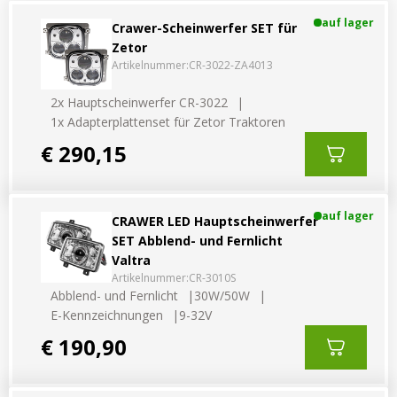
Vorteilsverpackungen
LED Beleuchtungssets
auf lager
Crawer-Scheinwerfer SET für
LED Beleuchtungssets
Sonstiges
Zetor
Sonstiges
Kostenlose Lichtplanung
Artikelnummer:
CR-3022-ZA4013
Kostenlose Lichtplanung
2x Hauptscheinwerfer CR-3022
FAQs – Häufig gestellte Fragen
1x Adapterplattenset für Zetor Traktoren
Alle anzeigen
Über uns
€ 290,15
Agrarled Blog
auf lager
CRAWER LED Hauptscheinwerfer
Kontakt
SET Abblend- und Fernlicht
Valtra
Artikelnummer:
CR-3010S
+49 (0) 3222 1851714
Abblend- und Fernlicht
30W/50W
info@agrarled.de
E-Kennzeichnungen
9-32V
+49(0)1520 5391500
€ 190,90