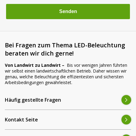
l
e
a
s
e
l
Bei Fragen zum Thema LED-Beleuchtung
e
beraten wir dich gerne!
a
v
Von Landwirt zu Landwirt –
Bis vor wenigen Jahren führten
e
wir selbst einen landwirtschaftlichen Betrieb. Daher wissen wir
t
genau, welche Beleuchtung die effizientesten und sichersten
h
Arbeitsbedingungen gewährleistet.
i
s
Häufig gestellte Fragen
f
i
e
Kontakt Seite
l
d
e