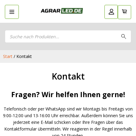
Products
Zurück
LED Planer
search
LED
Stelle dein eigenes LED-Paket
Stelle dein eigenes LED-Paket zusammen
Planer
zusammen
LED Arbeitsscheinwerfer
LED Arbeitsscheinwerfer
Start
/ Kontakt
LED Rückleuchten
LED Rückleuchten
LED Hauptscheinwerfer
LED Hauptscheinwerfer
Kontakt
LED Blitzer und Rundumleuchten
LED Blitzer und Rundumleuchten
LED Begrenzungsleuchten
LED Begrenzungsleuchten
Positionsleuchten: Sicherheit in allen
Fragen? Wir helfen Ihnen gerne!
Positionsleuchten: Sicherheit in allen
Bereichen
Bereichen
LED Bar & Offroad Zusatzscheinwerfer
Telefonisch oder per WhatsApp sind wir Montags bis Freitags von
LED Bar & Offroad Zusatzscheinwerfer
9:00-12:00 und 13-16:00 Uhr erreichbar. Außerdem können Sie uns
LED Hallenstrahler & LED Röhren
LED Hallenstrahler & LED Röhren
jederzeit eine E-Mail schicken oder Ihre Fragen über das
LED Düsenbeleuchtung
Kontaktformular übermitteln. Wir reagieren in der Regel innerhalb
LED Düsenbeleuchtung
Vorteilsverpackungen
von 24 Stunden.