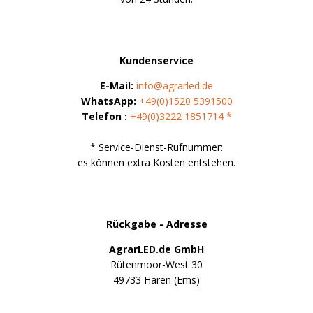
Vorteilsverpackungen
LED Beleuchtungssets
LED Beleuchtungssets
Sonstiges
Sonstiges
Kostenlose Lichtplanung
Kundenservice
Kostenlose Lichtplanung
E-Mail:
info@agrarled.de
FAQs – Häufig gestellte Fragen
WhatsApp:
+49(0)1520 5391500
Alle anzeigen
Über uns
Telefon :
+49(0)3222 1851714 *
Agrarled Blog
* Service-Dienst-Rufnummer:
es können extra Kosten entstehen.
Kontakt
+49 (0) 3222 1851714
Rückgabe - Adresse
info@agrarled.de
AgrarLED.de GmbH
+49(0)1520 5391500
Rütenmoor-West 30
49733 Haren (Ems)