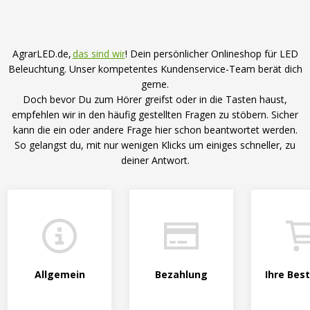
Vorteilsverpackungen
LED Beleuchtungssets
LED Beleuchtungssets
Sonstiges
Sonstiges
Kostenlose Lichtplanung
AgrarLED.de,
das sind wir
! Dein persönlicher Onlineshop für LED
Kostenlose Lichtplanung
Beleuchtung. Unser kompetentes Kundenservice-Team berät dich
gerne.
FAQs – Häufig gestellte Fragen
Doch bevor Du zum Hörer greifst oder in die Tasten haust,
Alle anzeigen
Über uns
empfehlen wir in den häufig gestellten Fragen zu stöbern. Sicher
kann die ein oder andere Frage hier schon beantwortet werden.
Agrarled Blog
So gelangst du, mit nur wenigen Klicks um einiges schneller, zu
deiner Antwort.
Kontakt
+49 (0) 3222 1851714
info@agrarled.de
+49(0)1520 5391500
Allgemein
Bezahlung
Ihre Bes