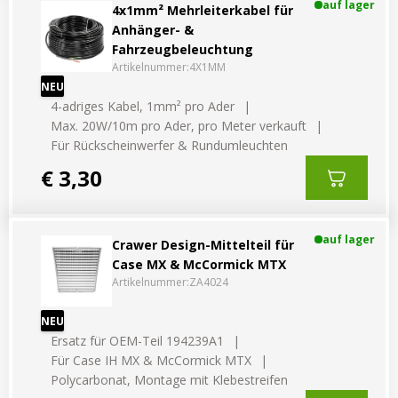
auf lager
4x1mm² Mehrleiterkabel für
Anhänger- &
Fahrzeugbeleuchtung
Artikelnummer:
4X1MM
NEU
4-adriges Kabel, 1mm² pro Ader
Max. 20W/10m pro Ader, pro Meter verkauft
Für Rückscheinwerfer & Rundumleuchten
€ 3,30
auf lager
Crawer Design-Mittelteil für
Case MX & McCormick MTX
Artikelnummer:
ZA4024
NEU
Ersatz für OEM-Teil 194239A1
Für Case IH MX & McCormick MTX
Polycarbonat, Montage mit Klebestreifen