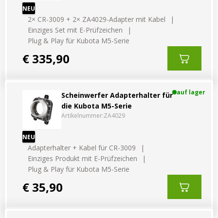
Vorteilsverpackungen
LED Beleuchtungssets
NEU
LED Beleuchtungssets
2× CR-3009 + 2× ZA4029-Adapter mit Kabel
Sonstiges
Sonstiges
Einziges Set mit E-Prüfzeichen
Kostenlose Lichtplanung
Plug & Play für Kubota M5-Serie
Kostenlose Lichtplanung
€ 335,90
FAQs – Häufig gestellte Fragen
Alle anzeigen
Über uns
auf lager
Scheinwerfer Adapterhalter für
Agrarled Blog
die Kubota M5-Serie
Artikelnummer:
ZA4029
Kontakt
NEU
Adapterhalter + Kabel für CR-3009
+49 (0) 3222 1851714
Einziges Produkt mit E-Prüfzeichen
info@agrarled.de
Plug & Play für Kubota M5-Serie
+49(0)1520 5391500
€ 35,90