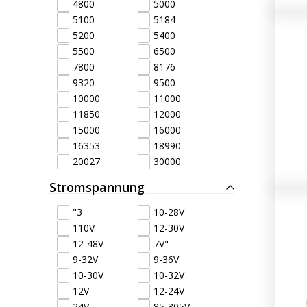
4800
5000
5100
5184
Kostenlose
5200
5400
Sonstiges
Lichtplanun
5500
6500
7800
8176
9320
9500
10000
11000
11850
12000
15000
16000
16353
18990
20027
30000
Stromspannung
"3
10-28V
110V
12-30V
12-48V
7V"
9-32V
9-36V
10-30V
10-32V
12V
12-24V
24V
85-305V