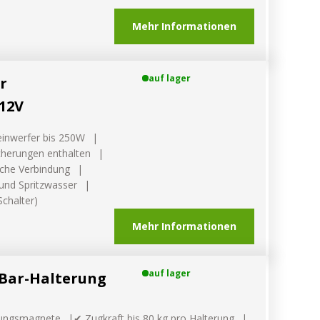
Mehr Informationen
auf lager
r
 12V
heinwerfer bis 250W
icherungen enthalten
ache Verbindung
und Spritzwasser
Schalter)
Mehr Informationen
auf lager
-Bar-Halterung
stungsmagnete
✔ Zugkraft bis 80 kg pro Halterung