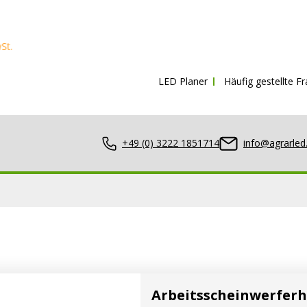
Kostenloser Versand ab
150€ in
LED Planer
Häufig gestellte F
+49 (0) 3222 1851714
info@agrarled
nwerfer
Arbeitsscheinwerferh