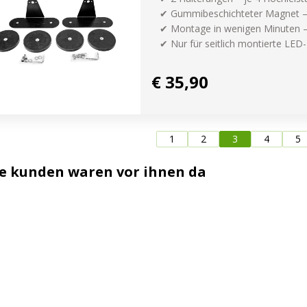
✔ Gummibeschichteter Magnet – k
✔ Montage in wenigen Minuten –
✔ Nur für seitlich montierte LED
€ 35,90
1
2
3
4
5
e kunden waren vor ihnen da