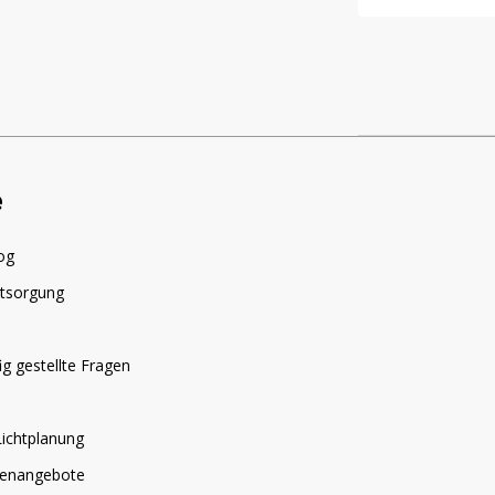
e
og
ntsorgung
g gestellte Fragen
Lichtplanung
llenangebote