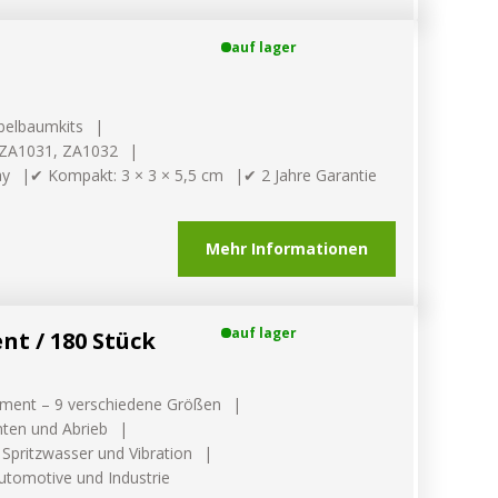
REN
auf lager
abelbaumkits
 ZA1031, ZA1032
ay
✔ Kompakt: 3 × 3 × 5,5 cm
✔ 2 Jahre Garantie
Mehr Informationen
auf lager
t / 180 Stück
iment – 9 verschiedene Größen
nten und Abrieb
Spritzwasser und Vibration
utomotive und Industrie