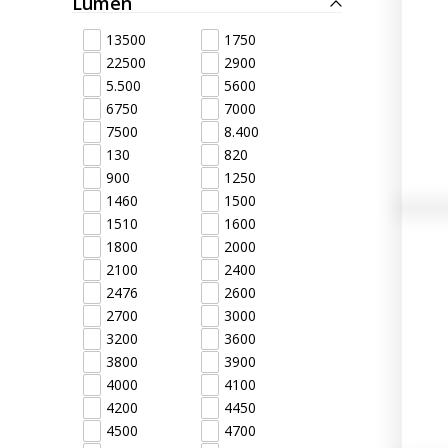
Lumen
LED Rückleuchten
Hauptschein
13500
1750
22500
2900
5.500
5600
LED
LED Blitzer und
6750
7000
Begrenzungs
Rundumleuchten
7500
8.400
n
130
820
900
1250
Positionsleuchten:
1460
1500
LED Bar & O
Sicherheit in allen
1510
1600
Zusatzschei
1800
2000
Bereichen
2100
2400
2476
2600
LED Hallenstrahler &
LED
2700
3000
LED Röhren
Düsenbeleuc
3200
3600
3800
3900
4000
4100
Vorteilsverpackunge
LED
4200
4450
n
Beleuchtung
4500
4700