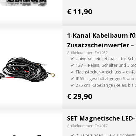
€ 11,90
1-Kanal Kabelbaum fü
Zusatzscheinwerfer –
Artikelnummer:
ZA1032
✔ Universell einsetzbar – für Sc
✔ 12V – Relais, Schalter und 3 S
✔ Flachstecker-Anschluss – einf
✔ IP65 – geschützt gegen Staub 
✔ 275 cm Kabellänge (Relais bis 
€ 29,90
SET Magnetische LED
Artikelnummer:
ZA4017
✔ 2 Halterungen – je 4 Hochlei