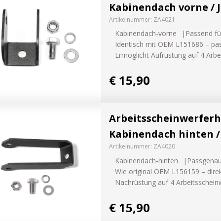
Kabinendach vorne / 
werfer
Artikelnummer:
ZA4021
Kabinendach-vorne
Passend fü
Identisch mit OEM L151686 – p
leuchte
Ermöglicht Aufrüstung auf 4 Arbe
€ 15,90
ffroad
nwerfer
Arbeitsscheinwerferh
Kabinendach hinten /
Artikelnummer:
ZA4020
Kabinendach-hinten
Passgenau 
htung
Wie original OEM L156159 – direk
Nachrüstung auf 4 Arbeitsschein
LED Planer
€ 15,90
ssets
Finde jetzt hera