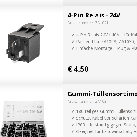
AUSPROBIE
4-Pin Relais - 24V
g
Artikelnummer:
ZA1021
✔ 4-Pin Relais 24V / 40A – für K
✔ Passend für ZA1008, ZA1030,
✔ Einfache Montage – Plug & Pl
€ 4,50
Gummi-Tüllensortimen
Artikelnummer:
ZA1034
✔ 180-teiliges Gummi-Tüllensort
✔ Schützt Kabel vor scharfen Ka
✔ IP65 – beständig gegen Staub, 
✔ Geeignet für Landwirtschaft, A