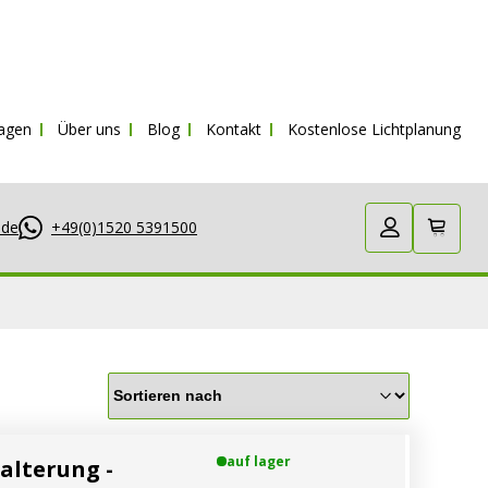
kl. MwSt.
ragen
Über uns
Blog
Kontakt
Kostenlose Lichtplanung
.de
+49(0)1520 5391500
auf lager
alterung -