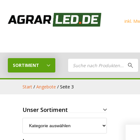
Products
search
SORTIMENT
Start
/
Angebote
/ Seite 3
LED Planer
Unser Sortiment
LED
Stelle dein eigenes LED-Paket
Arbeitsschei
zusammen
LED