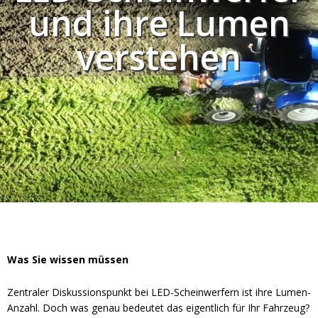
Vorteilsverpackungen
und ihre Lumen
LED Beleuchtungssets
LED Beleuchtungssets
Sonstiges
verstehen
Sonstiges
Kostenlose Lichtplanung
Kostenlose Lichtplanung
FAQs – Häufig gestellte Fragen
Alle anzeigen
Über uns
Agrarled Blog
Kontakt
+49 (0) 3222 1851714
info@agrarled.de
+49(0)1520 5391500
Was Sie wissen müssen
Zentraler Diskussionspunkt bei LED-Scheinwerfern ist ihre Lumen-
Anzahl. Doch was genau bedeutet das eigentlich für Ihr Fahrzeug?