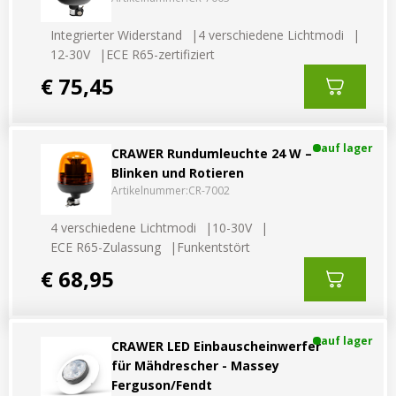
Vorteilsverpackungen
LED Beleuchtungssets
LED Beleuchtungssets
Integrierter Widerstand
4 verschiedene Lichtmodi
Sonstiges
Sonstiges
12-30V
ECE R65-zertifiziert
Kostenlose Lichtplanung
Kostenlose Lichtplanung
€ 75,45
FAQs – Häufig gestellte Fragen
Alle anzeigen
Über uns
auf lager
CRAWER Rundumleuchte 24 W –
Blinken und Rotieren
Agrarled Blog
Artikelnummer:
CR-7002
Kontakt
4 verschiedene Lichtmodi
10-30V
ECE R65-Zulassung
Funkentstört
€ 68,95
+49 (0) 3222 1851714
info@agrarled.de
+49(0)1520 5391500
auf lager
CRAWER LED Einbauscheinwerfer
für Mähdrescher - Massey
Ferguson/Fendt