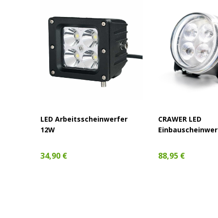
am
LED Arbeitsscheinwerfer
CRAWER LED
25W
12W
Einbauscheinwer
34,90 €
88,95 €