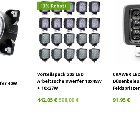
13% Rabatt
Vorteilspack 20x LED
CRAWER LE
Arbeitsscheinwerfer 10x48W
Düsenbeleu
fer 40W
+ 10x27W
Feldspritze
442,05 €
508,09 €
91,95 €