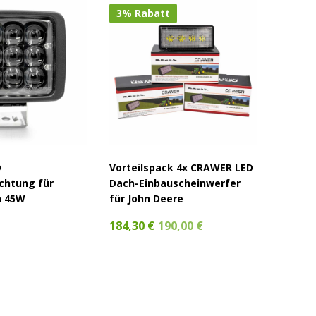
3% Rabatt
D
Vorteilspack 4x CRAWER LED
CRAWER
chtung für
Dach-Einbauscheinwerfer
Einbau
n 45W
für John Deere
John D
184,30 €
190,00 €
47,50 