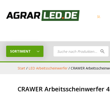
Products
search
SORTIMENT
Start
/
LED Arbeitsscheinwerfer
/ CRAWER Arbeitsscheinw
LED Planer
LED
CRAWER Arbeitsscheinwerfer 
Stelle dein eigenes LED-Paket
Arbeitsschei
zusammen
LED