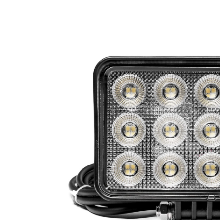
LED Rückleuchten
Hauptschein
LED
LED Blitzer und
Begrenzungs
Rundumleuchten
n
Positionsleuchten:
LED Bar & O
Sicherheit in allen
Zusatzschei
Bereichen
LED Hallenstrahler &
LED
LED Röhren
Düsenbeleuc
Vorteilsverpackunge
LED
n
Beleuchtung