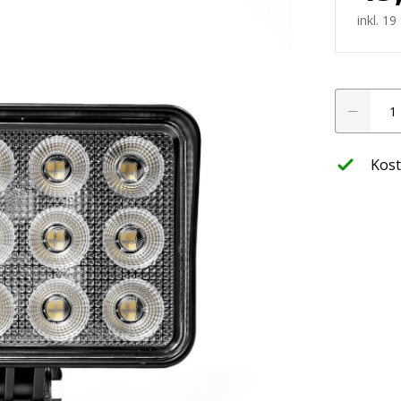
werfer
inkl. 1
CRAWER
leuchte
Arbeitssche
45W
Menge
Kost
ffroad
nwerfer
htung
LED Planer
ssets
Finde jetzt hera