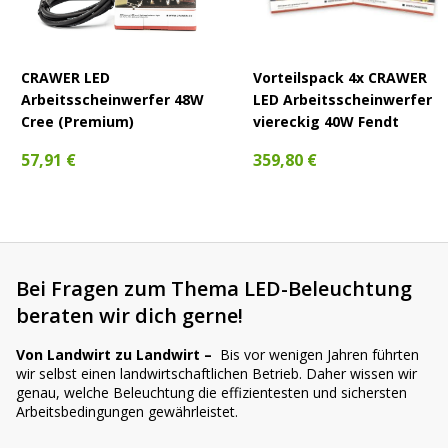
Ist der Einbau wirklich Plug and Play?
CRAWER LED
Vorteilspack 4x CRAWER
Arbeitsscheinwerfer 48W
LED Arbeitsscheinwerfer
Cree (Premium)
viereckig 40W Fendt
Wie hell ist der CRAWER LED Arbeitsscheinwerfer CR-
57,91 €
359,80 €
1037-40?
Ist der Scheinwerfer für den harten Arbeitseinsatz
geeignet?
Bei Fragen zum Thema LED-Beleuchtung
beraten wir dich gerne!
Wir helfen dir gerne weiter!
Von Landwirt zu Landwirt –
Bis vor wenigen Jahren führten
wir selbst einen landwirtschaftlichen Betrieb. Daher wissen wir
Noch Fragen?
Kontaktiere uns
– wir helfen dir schnell
genau, welche Beleuchtung die effizientesten und sichersten
Arbeitsbedingungen gewährleistet.
weiter.
Oder wirf einen Blick in unseren
LED-Guide
: Dort findest