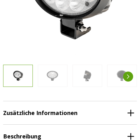
Vorteilsverpackungen
LED Beleuchtungssets
LED Beleuchtungssets
Sonstiges
Sonstiges
Kostenlose Lichtplanung
Kostenlose Lichtplanung
FAQs – Häufig gestellte Fragen
Alle anzeigen
Über uns
Agrarled Blog
Kontakt
+49 (0) 3222 1851714
info@agrarled.de
Zusätzliche Informationen
+49(0)1520 5391500
Beschreibung