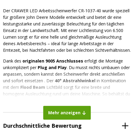
Der CRAWER LED Arbeitsscheinwerfer CR-1037-40 wurde speziell
für größere John Deere Modelle entwickelt und bietet dir eine
leistungsstarke und zuverlässige Beleuchtung für den täglichen
Einsatz in der Landwirtschaft. Mit einer Lichtleistung von 6.500
Lumen sorgt er für eine helle und gleichmäßige Ausleuchtung
deines Arbeitsbereichs – ideal für lange Arbeitstage in der
Erntezeit, bei Nachtfahrten oder bei schlechten Sichtverhältnissen.
Dank des
originalen 9005 Anschlusses
erfolgt die Montage
unkompliziert per
Plug and Play
. Du musst nichts umbauen oder
anpassen, sondern kannst den Scheinwerfer direkt anschließen
und sofort einsetzen . Der
40° Abstrahlwinkel
in Kombination
mit dem
Flood Beam
Lichtbild sorgt für eine breite und
homogene Ausleuchtung rund um deine Maschine. So behältst du
auch bei Dunkelheit stets den Überblick über Arbeitsgeräte,
Anbaugeräte und das direkte Umfeld.
Mehr anzeigen
Mit einer Lichtfarbe von
6000 Kelvin
erzeugt der Scheinwerfer ein
kaltweißes, klares Licht, das Details auf dem Feld deutlich sichtbar
Durchschnittliche Bewertung
macht . Das robuste Aluminiumgehäuse, die widerstandsfähige