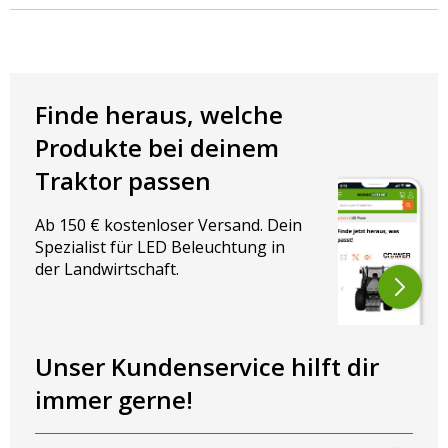
Das robuste Gehäuse aus
schwarz pulverbeschichtetem
Aluminium
, eine
Polycarbonat-Linse
und
Edelstahlhalterungen
garantieren Langlebigkeit. Die
JAEREN 6
LED Blitzleuchte
steht für
Sicherheit, Qualität und
Zuverlässigkeit
– inklusive
2 Jahren Garantie
.
Finde heraus, welche
Maße:
129 mm Breite, 30 mm, Höhe 30mm, Tiefe 13 mm
Produkte bei deinem
Bolzenenabstand:
122 mm
Traktor passen
Anschlussplan
Ab 150 € kostenloser Versand. Dein
Spezialist für LED Beleuchtung in
der Landwirtschaft.
Kurzes Kabel
2 Meter Kabel
(Direktanschluss)
Unser Kundenservice hilft dir
4
immer gerne!
JAE-7201-4
JAE-7202-4
LED’s