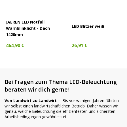
Ist die Blitzleuchte für den Einsatz unter extremen
JAEREN LED Notfall
Bedingungen geeignet?
LED Blitzer weiß
Warnblinklicht - Dach
1420mm
464,90 €
26,91 €
Wir helfen dir gerne weiter!
Noch Fragen?
Kontaktiere uns
– wir helfen dir schnell
weiter. Oder wirf einen Blick in unseren
LED-Guide
: Dort
findest du auf einen Blick die passenden Scheinwerfer für
dein Schleppermodell.
Bei Fragen zum Thema LED-Beleuchtung
beraten wir dich gerne!
Von Landwirt zu Landwirt –
Bis vor wenigen Jahren führten
wir selbst einen landwirtschaftlichen Betrieb. Daher wissen wir
genau, welche Beleuchtung die effizientesten und sichersten
Arbeitsbedingungen gewährleistet.