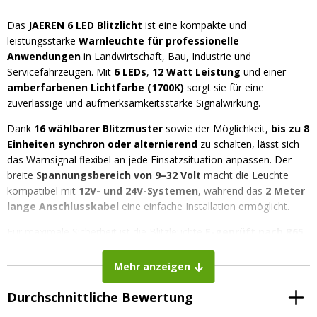
Das
JAEREN 6 LED Blitzlicht
ist eine kompakte und
leistungsstarke
Warnleuchte für professionelle
Anwendungen
in Landwirtschaft, Bau, Industrie und
Servicefahrzeugen. Mit
6 LEDs
,
12 Watt Leistung
und einer
amberfarbenen Lichtfarbe (1700K)
sorgt sie für eine
zuverlässige und aufmerksamkeitsstarke Signalwirkung.
Dank
16 wählbarer Blitzmuster
sowie der Möglichkeit,
bis zu 8
Einheiten synchron oder alternierend
zu schalten, lässt sich
das Warnsignal flexibel an jede Einsatzsituation anpassen. Der
breite
Spannungsbereich von 9–32 Volt
macht die Leuchte
kompatibel mit
12V- und 24V-Systemen
, während das
2 Meter
lange Anschlusskabel
eine einfache Installation ermöglicht.
Für maximale Sicherheit ist die Blitzleuchte
E-geprüft nach R65
und R10
und damit
straßenzugelassen
. Durch die Zertifizierung
nach
CISPR Klasse 4
gibt es keine elektromagnetische Störungen.
Mehr anzeigen
Mit der Schutzart
IP69K
ist sie zudem vollständig staub-und
wasserdicht.
Durchschnittliche Bewertung