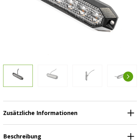
Vorteilsverpackungen
LED Beleuchtungssets
LED Beleuchtungssets
Sonstiges
Sonstiges
Kostenlose Lichtplanung
Kostenlose Lichtplanung
FAQs – Häufig gestellte Fragen
Alle anzeigen
Über uns
Agrarled Blog
Kontakt
+49 (0) 3222 1851714
info@agrarled.de
Zusätzliche Informationen
+49(0)1520 5391500
Beschreibung