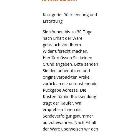
Vorteilsverpackungen
LED Beleuchtungssets
LED Beleuchtungssets
Sonstiges
Kategorie: Rücksendung und
Sonstiges
Erstattung
Kostenlose Lichtplanung
Kostenlose Lichtplanung
Sie können bis zu 30 Tage
FAQs – Häufig gestellte Fragen
nach Erhalt der Ware
Alle anzeigen
gebrauch von Ihrem
Über uns
Widerrufsrecht machen.
Hierfür müssen Sie keinen
Agrarled Blog
Grund angeben. Bitte senden
Sie den unbenutzten und
Kontakt
originalverpackten Artikel
zurück an die untenstehende
Rückgabe Adresse. Die
+49 (0) 3222 1851714
Kosten für die Rücksendung
info@agrarled.de
trägt der Käufer. Wir
+49(0)1520 5391500
empfehlen Ihnen die
Sendeverfolgungsnummer
aufzubewahren. Nach Erhalt
der Ware überweisen wir den