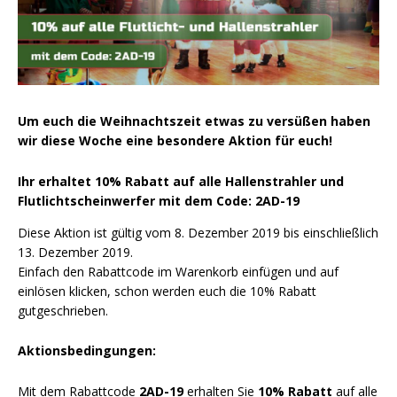
Vorteilsverpackungen
LED Beleuchtungssets
LED Beleuchtungssets
Sonstiges
Sonstiges
Kostenlose Lichtplanung
Kostenlose Lichtplanung
FAQs – Häufig gestellte Fragen
Um euch die Weihnachtszeit etwas zu versüßen haben
Alle anzeigen
wir diese Woche eine besondere Aktion für euch!
Über uns
Ihr erhaltet 10% Rabatt auf alle Hallenstrahler und
Agrarled Blog
Flutlichtscheinwerfer mit dem Code:
2AD-19
Kontakt
Diese Aktion ist gültig vom 8. Dezember 2019 bis einschließlich
13. Dezember 2019.
Einfach den Rabattcode im Warenkorb einfügen und auf
+49 (0) 3222 1851714
einlösen klicken, schon werden euch die 10% Rabatt
info@agrarled.de
gutgeschrieben.
+49(0)1520 5391500
Aktionsbedingungen:
Mit dem Rabattcode
2AD-19
erhalten Sie
10% Rabatt
auf alle