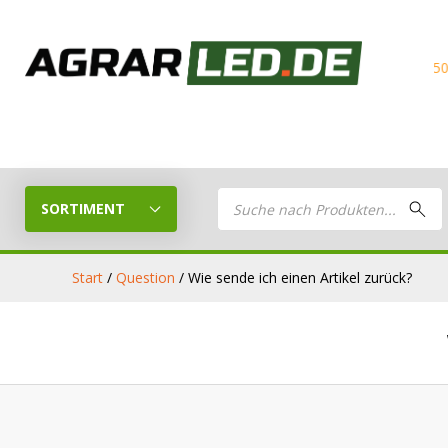
Kostenloser Versand ab
150€ ink
Products
search
SORTIMENT
Start
/
Question
/ Wie sende ich einen Artikel zurück?
LED Planer
LED
Stelle dein eigenes LED-Paket
Arbeitsschei
zusammen
LED