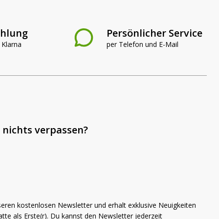
ahlung
Persönlicher Service
 Klarna
per Telefon und E-Mail
 nichts verpassen?
 - wissen, was passt!
seren kostenlosen Newsletter und erhalt exklusive Neuigkeiten
us, was passt
tte als Erste(r). Du kannst den Newsletter jederzeit