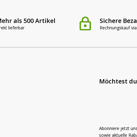
werfer
ehr als 500 Artikel
Sichere Bez
rekt lieferbar
Rechnungskauf via
leuchte
ffroad
nwerfer
Möchtest du
htung
LED Planer
Abonniere jetzt un
ssets
Finde jetzt hera
sowie aktuelle Raba