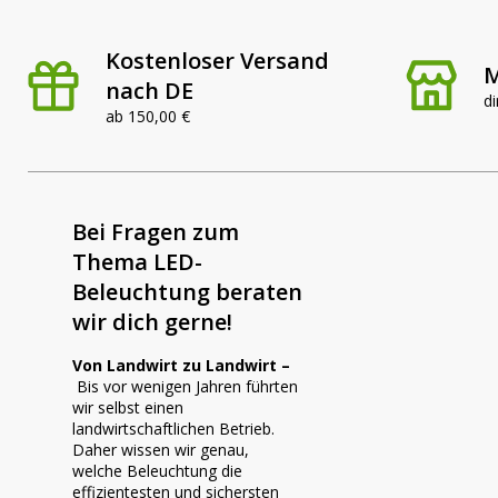
LED Rückleuchten
Hauptschein
Kostenloser Versand
M
nach DE
LED
di
LED Blitzer und
ab 150,00 €
Begrenzungs
Rundumleuchten
n
Positionsleuchten:
Bei Fragen zum
LED Bar & O
Sicherheit in allen
Thema LED-
Zusatzschei
Bereichen
Beleuchtung beraten
wir dich gerne!
LED Hallenstrahler &
LED
Von Landwirt zu Landwirt –
LED Röhren
Düsenbeleuc
Bis vor wenigen Jahren führten
wir selbst einen
landwirtschaftlichen Betrieb.
Vorteilsverpackunge
LED
Daher wissen wir genau,
welche Beleuchtung die
n
Beleuchtung
effizientesten und sichersten