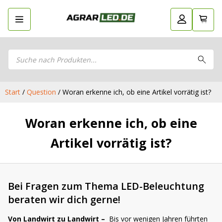
Products
Zurück
LED Planer
search
LED
Stelle dein eigenes LED-Paket
Stelle dein eigenes LED-Paket zusammen
Planer
zusammen
LED Arbeitsscheinwerfer
LED Arbeitsscheinwerfer
Start
/
Question
/ Woran erkenne ich, ob eine Artikel vorrätig ist?
LED Rückleuchten
LED Rückleuchten
LED Hauptscheinwerfer
LED Hauptscheinwerfer
Woran erkenne ich, ob eine
LED Blitzer und Rundumleuchten
LED Blitzer und Rundumleuchten
LED Begrenzungsleuchten
Artikel vorrätig ist?
LED Begrenzungsleuchten
Positionsleuchten: Sicherheit in allen
Positionsleuchten: Sicherheit in allen
Bereichen
Bereichen
LED Bar & Offroad Zusatzscheinwerfer
Bei Fragen zum Thema LED-Beleuchtung
LED Bar & Offroad Zusatzscheinwerfer
LED Hallenstrahler & LED Röhren
beraten wir dich gerne!
LED Hallenstrahler & LED Röhren
LED Düsenbeleuchtung
LED Düsenbeleuchtung
Vorteilsverpackungen
Von Landwirt zu Landwirt –
Bis vor wenigen Jahren führten