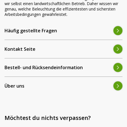
Vorteilsverpackungen
wir selbst einen landwirtschaftlichen Betrieb. Daher wissen wir
LED Beleuchtungssets
genau, welche Beleuchtung die effizientesten und sichersten
LED Beleuchtungssets
Sonstiges
Arbeitsbedingungen gewährleistet.
Sonstiges
Kostenlose Lichtplanung
Kostenlose Lichtplanung
Häufig gestellte Fragen
FAQs – Häufig gestellte Fragen
Alle anzeigen
Über uns
Kontakt Seite
Agrarled Blog
Bestell- und Rücksendeinformation
Kontakt
Über uns
+49 (0) 3222 1851714
info@agrarled.de
+49(0)1520 5391500
Möchtest du nichts verpassen?