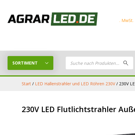
Products
search
SORTIMENT
Start
/
LED Hallenstrahler und LED Röhren 230V
/ 230V LE
LED Planer
LED
230V LED Flutlichtstrahler Au
Stelle dein eigenes LED-Paket
Arbeitsschei
zusammen
LED