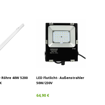
 Röhre 40W 5200
LED Flutlicht- Außenstrahler
LED Flu
K
50W/230V
240W/2
64,90 €
265,90