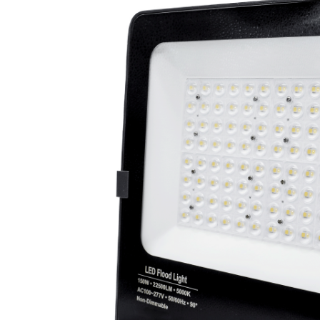
LED Rückleuchten
Hauptschein
LED
LED Blitzer und
Begrenzungs
Rundumleuchten
n
Positionsleuchten:
LED Bar & O
Sicherheit in allen
Zusatzschei
Bereichen
LED Hallenstrahler &
LED
LED Röhren
Düsenbeleuc
Vorteilsverpackunge
LED
n
Beleuchtung