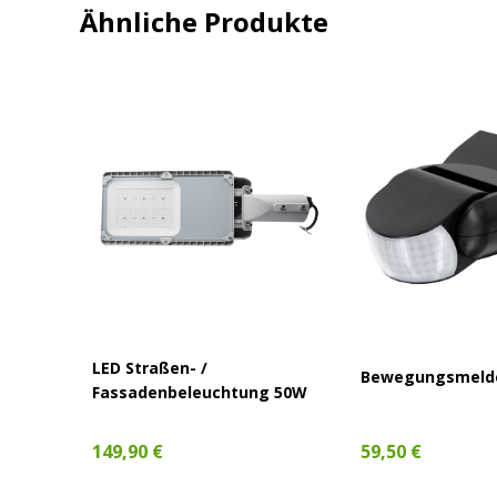
Ähnliche Produkte
FO 150W
LED Straßen- /
Bewegungsmelde
0°
Fassadenbeleuchtung 50W
149,90 €
59,50 €