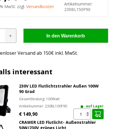
Artikelnummer:
9 % MwSt. zzgl.
Versandkosten
230BL150P90
In den Warenkorb
ahler
enloser Versand ab 150€ inkl. MwSt.
lls interessant
230V LED Flutlichtstrahler Außen 100W
90 Grad
Gesamtleistung: 100Watt
Artikelnummer:
230BL100P90
auf Lager
 - wissen, was passt!
€ 149,90
CRAWER LED Flutlicht- Außenstrahler
us, was passt
50W/230V grünes Licht