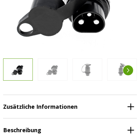
Vorteilsverpackungen
LED Beleuchtungssets
LED Beleuchtungssets
Sonstiges
Sonstiges
Kostenlose Lichtplanung
Kostenlose Lichtplanung
FAQs – Häufig gestellte Fragen
Alle anzeigen
Über uns
Agrarled Blog
Kontakt
+49 (0) 3222 1851714
info@agrarled.de
Zusätzliche Informationen
+49(0)1520 5391500
Beschreibung