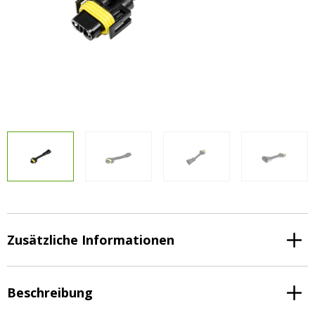
Vorteilsverpackungen
LED Beleuchtungssets
LED Beleuchtungssets
Sonstiges
Sonstiges
Kostenlose Lichtplanung
Kostenlose Lichtplanung
FAQs – Häufig gestellte Fragen
Alle anzeigen
Über uns
Agrarled Blog
Kontakt
+49 (0) 3222 1851714
info@agrarled.de
Zusätzliche Informationen
+49(0)1520 5391500
Beschreibung