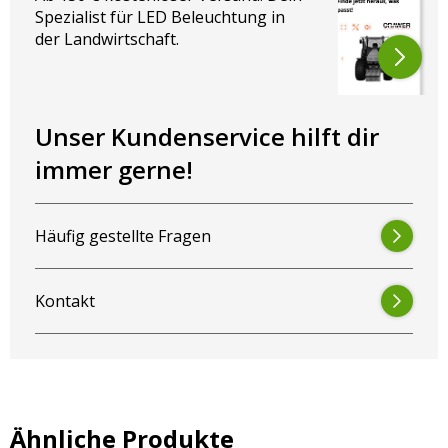
Spezialist für LED Beleuchtung in
Zum Sparpaket
:
4er-Paket
,
6er-Paket
,
8er-Paket
der Landwirtschaft.
Wir helfen dir gerne weiter!
Noch Fragen?
Kontaktiere uns
– wir helfen Dir
Unser Kundenservice hilft dir
schnell weiter. Oder wirf einen Blick in unseren
LED-
immer gerne!
Guide
: Dort findest Du auf einen Blick die passenden
Scheinwerfer für Dein Traktormodell.
Häufig gestellte Fragen
Kontakt
Ähnliche Produkte