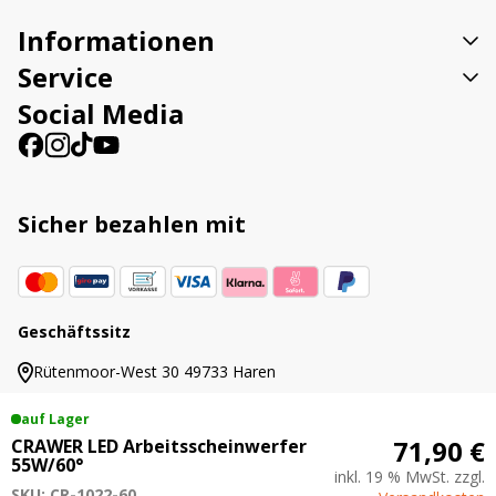
Informationen
Service
Social Media
Sicher bezahlen mit
Geschäftssitz
Rütenmoor-West 30 49733 Haren
auf Lager
71,90 €
CRAWER LED Arbeitsscheinwerfer
55W/60°
inkl. 19 % MwSt. zzgl.
© 2019 - 2026 AgrarLED.de
SKU: CR-1022-60