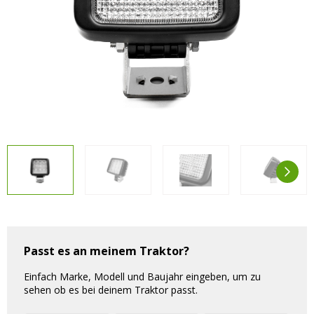
Vorteilsverpackungen
LED Beleuchtungssets
LED Beleuchtungssets
Sonstiges
Sonstiges
Kostenlose Lichtplanung
Kostenlose Lichtplanung
FAQs – Häufig gestellte Fragen
Alle anzeigen
Über uns
Agrarled Blog
Kontakt
+49 (0) 3222 1851714
info@agrarled.de
Passt es an meinem Traktor?
+49(0)1520 5391500
Einfach Marke, Modell und Baujahr eingeben, um zu
sehen ob es bei deinem Traktor passt.