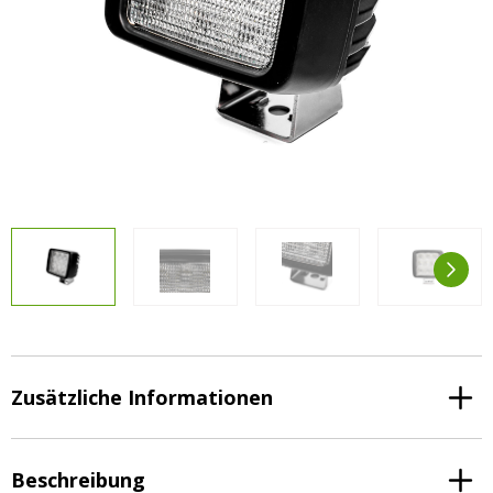
Vorteilsverpackungen
LED Beleuchtungssets
LED Beleuchtungssets
Sonstiges
Sonstiges
Kostenlose Lichtplanung
Kostenlose Lichtplanung
FAQs – Häufig gestellte Fragen
Alle anzeigen
Über uns
Agrarled Blog
Kontakt
+49 (0) 3222 1851714
info@agrarled.de
Zusätzliche Informationen
+49(0)1520 5391500
Beschreibung