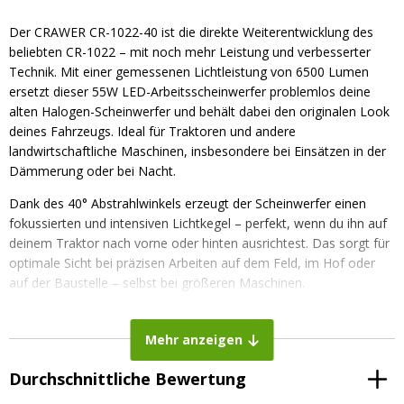
Der CRAWER CR-1022-40 ist die direkte Weiterentwicklung des
beliebten CR-1022 – mit noch mehr Leistung und verbesserter
Technik. Mit einer gemessenen Lichtleistung von 6500 Lumen
ersetzt dieser 55W LED-Arbeitsscheinwerfer problemlos deine
alten Halogen-Scheinwerfer und behält dabei den originalen Look
deines Fahrzeugs. Ideal für Traktoren und andere
landwirtschaftliche Maschinen, insbesondere bei Einsätzen in der
Dämmerung oder bei Nacht.
Dank des 40° Abstrahlwinkels erzeugt der Scheinwerfer einen
fokussierten und intensiven Lichtkegel – perfekt, wenn du ihn auf
deinem Traktor nach vorne oder hinten ausrichtest. Das sorgt für
optimale Sicht bei präzisen Arbeiten auf dem Feld, im Hof oder
auf der Baustelle – selbst bei größeren Maschinen.
Der CR-1022-40 wurde zwar speziell für den Fendt Vario
entwickelt, ist jedoch äußerst vielseitig einsetzbar: Er passt auch
Mehr anzeigen
auf Modelle von Case IH, Zetor, John Deere, Deutz-Fahr, New
Holland, Valtra, Claas, Massey Ferguson, Steyr und Ursus. So
Durchschnittliche Bewertung
profitierst du markenübergreifend von seiner starken Leistung und