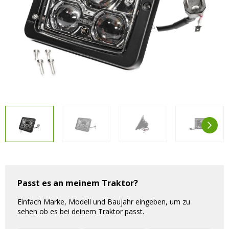
Vorteilsverpackungen
LED Beleuchtungssets
LED Beleuchtungssets
Sonstiges
Sonstiges
Kostenlose Lichtplanung
Kostenlose Lichtplanung
FAQs – Häufig gestellte Fragen
Alle anzeigen
Über uns
Agrarled Blog
Kontakt
+49 (0) 3222 1851714
info@agrarled.de
Passt es an meinem Traktor?
+49(0)1520 5391500
Einfach Marke, Modell und Baujahr eingeben, um zu
sehen ob es bei deinem Traktor passt.