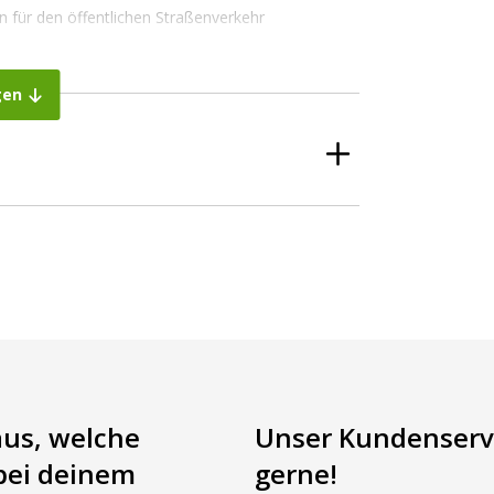
 für den öffentlichen Straßenverkehr
gen
aus, welche
Unser Kundenservi
bei deinem
gerne!
rien