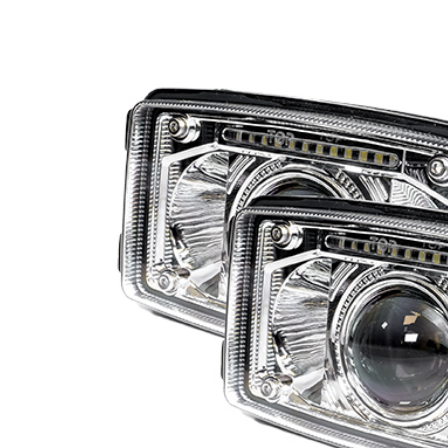
LED Rückleuchten
Hauptschein
LED
LED Blitzer und
Begrenzungs
Rundumleuchten
n
Positionsleuchten:
LED Bar & O
Sicherheit in allen
Zusatzschei
Bereichen
LED Hallenstrahler &
LED
LED Röhren
Düsenbeleuc
Vorteilsverpackunge
LED
n
Beleuchtung