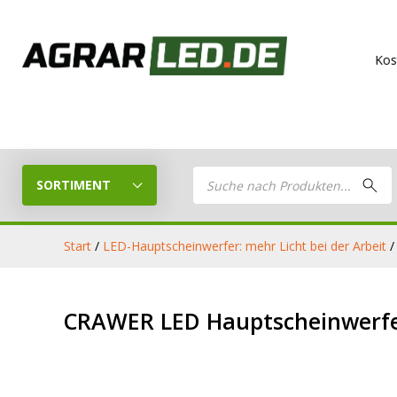
Kostenloser V
Products
search
SORTIMENT
Start
/
LED-Hauptscheinwerfer: mehr Licht bei der Arbeit
/
LED Planer
LED
CRAWER LED Hauptscheinwerfer 
Stelle dein eigenes LED-Paket
Arbeitsschei
zusammen
LED