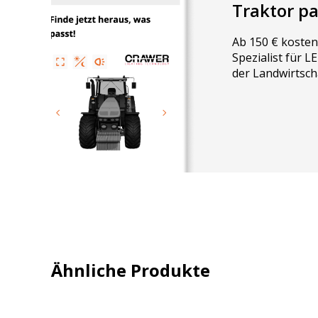
Traktor p
Diese CRAWER LED Hauptscheinwerfer für John Deere besit
Plug & Play ganz einfach, schnell und komfortabel anges
Ab 150 € kosten
LED Scheinwerfer alle nötigen E-Kennzeichnungen und ist 
Spezialist für 
Straßenverkehr zugelassen.
der Landwirtsch
Ähnliche Produkte