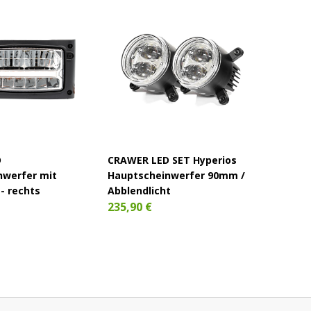
D
CRAWER LED SET Hyperios
SET CR
nwerfer mit
Hauptscheinwerfer 90mm /
Multif
- rechts
Abblendlicht
221,90
235,90 €