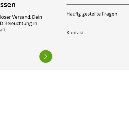
assen
zen einen H4 Stecker, wodurch sie mit Hilfe von
chlossen werden können. Des Weiteren hat dieser
Häufig gestellte Fragen
loser Versand. Dein
dadurch laut StVO für den öffentlichen
LED Beleuchtung in
aft.
Kontakt