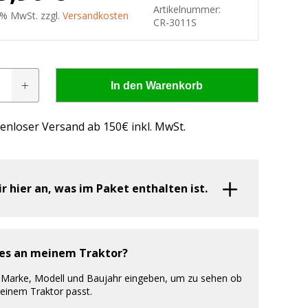
Artikelnummer:
9 % MwSt. zzgl.
Versandkosten
CR-3011S
In den Warenkorb
nwerfer
enloser Versand ab 150€ inkl. MwSt.
ir hier an, was im Paket enthalten ist.
ht
 es an meinem Traktor?
 - wissen, was passt!
 Marke, Modell und Baujahr eingeben, um zu sehen ob
deinem Traktor passt.
us, was passt