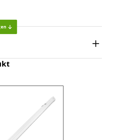
r scheinen)
gen
ukt
-, sondern auch bei den
ED Leuchten zwar teurer. Durch die erhöhte
e zurück. LED-Beleuchtung ist effizienter als
cht umwandeln als in Wärme. Eine Halogenlampe
 fließt, danach wird er sehr heiß und beginnt zu