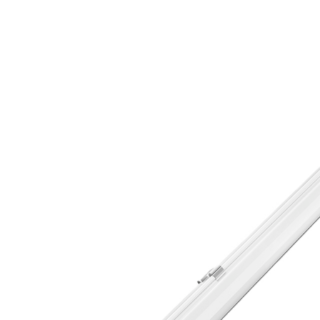
LED Rückleuchten
Hauptschein
LED
LED Blitzer und
Begrenzungs
Rundumleuchten
n
Positionsleuchten:
LED Bar & O
Sicherheit in allen
Zusatzschei
Bereichen
LED Hallenstrahler &
LED
LED Röhren
Düsenbeleuc
Vorteilsverpackunge
LED
n
Beleuchtung