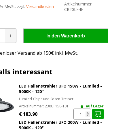
Artikelnummer:
9 % MwSt. zzgl.
Versandkosten
CR20LE4F
In den Warenkorb
enloser Versand ab 150€ inkl. MwSt.
lls interessant
LED Hallenstrahler UFO 150W - Lumiled -
5000K - 120°
Lumiled-Chips und Sosen-Treiber
Artikelnummer:
230UF150-101
auf Lager
 - wissen, was passt!
€ 183,90
LED Hallenstrahler UFO 200W - Lumiled -
us, was passt
5000K - 120°