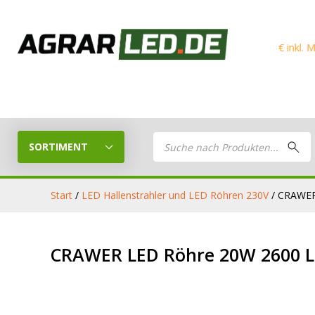
Kostenloser Versand ab
150€ inkl. MwSt.
Products
search
SORTIMENT
Start
/
LED Hallenstrahler und LED Röhren 230V
/ CRAWER
LED Planer
LED
CRAWER LED Röhre 20W 2600 
Stelle dein eigenes LED-Paket
Arbeitsschei
zusammen
LED