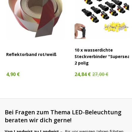
10 x wasserdichte
Reflektorband rot/weiß
Steckverbinder "Superseal
2 polig
24,84 €
27,00 €
4,90 €
Bei Fragen zum Thema LED-Beleuchtung
beraten wir dich gerne!
Von Landwirt zu Landwirt –
Bis vor wenigen Jahren führten