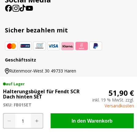
Sicher bezahlen mit
Geschäftssitz
Rütenmoor-West 30 49733 Haren
auf Lager
51,90 €
Halterungsbügel für Fendt SCR
Dach hinten SET
inkl. 19 % MwSt. zzgl.
© 2019 - 2026 AgrarLED.de
SKU: FB01SET
Versandkosten
Alle Preise inkl. der gesetzlichen MwSt. | Die
durchgestrichenen Preise entsprechen dem
Halterungsbügel
In den Warenkorb
bisherigen Preis in diesem Online-Shop.
für
Fendt
SCR