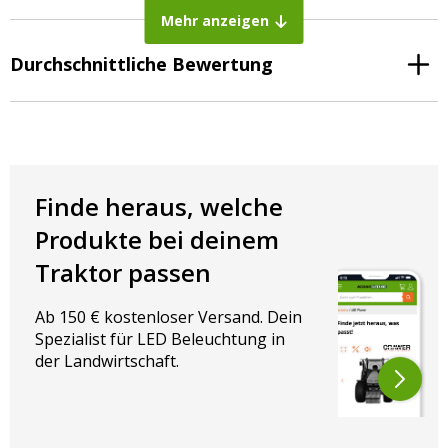
Mehr anzeigen
Breite: 105 mm
Höhe: 45 mm
Durchschnittliche Bewertung
Lochabstand: 50 mm (Lochmitte zu Lochmitte)
Platte zur Befestigung der Scheinwerfer:
Breite: 217 mm
Länge: 110 mm
Lochabstand: 160 mm (von Lochmitte zu Lochmitte)
Finde heraus, welche
Produkte bei deinem
Traktor passen
Ab 150 € kostenloser Versand. Dein
Spezialist für LED Beleuchtung in
der Landwirtschaft.