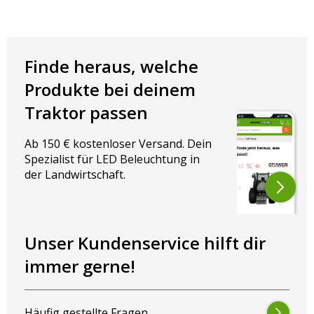
e
w
e
r
t
e
Finde heraus, welche
t
m
Produkte bei deinem
i
t
Traktor passen
5
v
o
0
n
Ab 150 € kostenloser Versand. Dein
0
5
Spezialist für LED Beleuchtung in
der Landwirtschaft.
Unser Kundenservice hilft dir
immer gerne!
Häufig gestellte Fragen