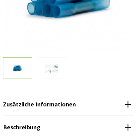
Vorteilsverpackungen
LED Beleuchtungssets
LED Beleuchtungssets
Sonstiges
Sonstiges
Kostenlose Lichtplanung
Kostenlose Lichtplanung
FAQs – Häufig gestellte Fragen
Alle anzeigen
Über uns
Agrarled Blog
Kontakt
+49 (0) 3222 1851714
info@agrarled.de
Zusätzliche Informationen
+49(0)1520 5391500
Beschreibung