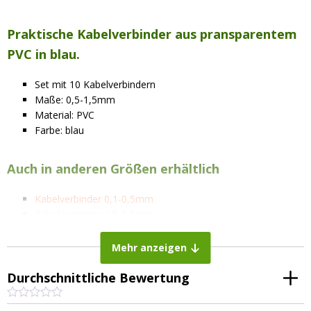
Praktische Kabelverbinder aus pransparentem
PVC in blau.
Set mit 10 Kabelverbindern
Maße: 0,5-1,5mm
Material: PVC
Farbe: blau
Auch in anderen Größen erhältlich
Kabelverbinder 0,1-0,5mm
Kabelverbinder 1,5-2,5mm
Mehr anzeigen
Durchschnittliche Bewertung
B