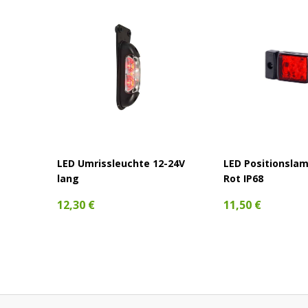
für
LED Umrissleuchte 12-24V
LED Positionsla
lang
Rot IP68
12,30 €
11,50 €