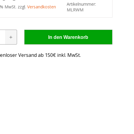
Artikelnummer:
9 % MwSt. zzgl.
Versandkosten
MLRWM
In den Warenkorb
sleuchte
enloser Versand ab 150€ inkl. MwSt.
 - wissen, was passt!
us, was passt