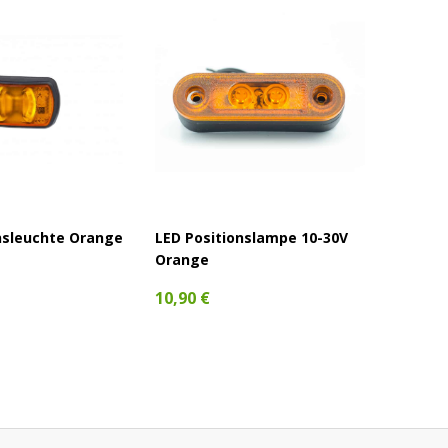
nsleuchte Orange
LED Positionslampe 10-30V
LED Ma
Orange
Orange
10,90 €
6,40 €