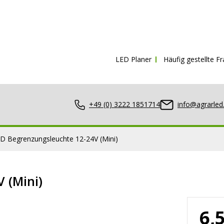
Kostenloser Versand ab
150€ inkl. 
LED Planer
Häufig gestellte F
+49 (0) 3222 1851714
info@agrarled
D Begrenzungsleuchte 12-24V (Mini)
 (Mini)
nwerfer
6,