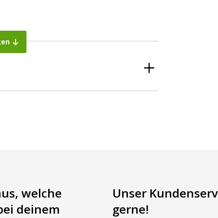
gen
 mit weiß und rot? Dann sind Sie bei AgrarLED
n ✅ Sicher auf Rechnung bezahlen ✅ Persönlicher
aus, welche
Unser Kundenservi
bei deinem
gerne!