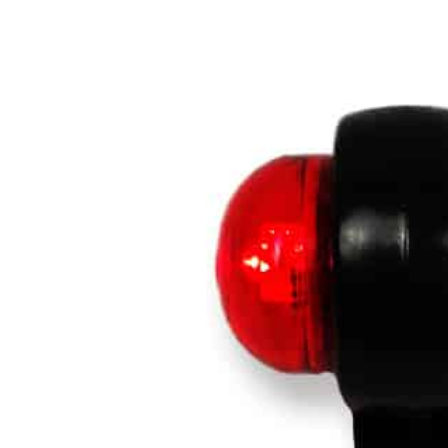
LED Rückleuchten
Hauptschein
LED
LED Blitzer und
Begrenzungs
Rundumleuchten
n
Positionsleuchten:
LED Bar & O
Sicherheit in allen
Zusatzschei
Bereichen
LED Hallenstrahler &
LED
LED Röhren
Düsenbeleuc
Vorteilsverpackunge
LED
n
Beleuchtung