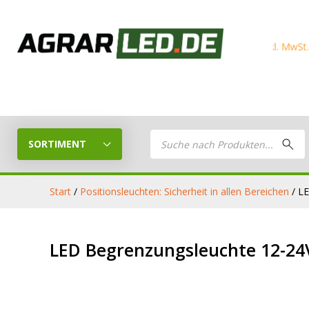
Products
search
SORTIMENT
Start
/
Positionsleuchten: Sicherheit in allen Bereichen
/ LE
LED Planer
LED
LED Begrenzungsleuchte 12-24V
Stelle dein eigenes LED-Paket
Arbeitsschei
zusammen
LED