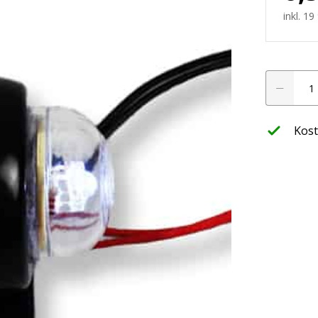
werfer
inkl. 1
LED
leuchte
Begrenzung
12-
24V
Kost
(Mini)
ffroad
Menge
nwerfer
htung
LED Planer
ssets
Finde jetzt hera