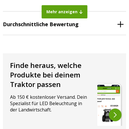
Breite: 70 mm
Mehr anzeigen
Höhe: 80 mm
Tiefe: 35 mm
Durchschnittliche Bewertung
Farbe:
Weiß: Vorne
Rot: Hinten
Gelb: Seitlich
Finde heraus, welche
Auf der Suche nach einen Begrenzungsleuchten LED-Set?
Produkte bei deinem
Dann sind Sie bei AgrarLED genau richtig ✅ Hochwertige
Traktor passen
Produkte ✅ Zu fairen Preisen ✅ Sicher auf Rechnung
bezahlen ✅ Persönlicher Service ✅ Mehr als 500 Artikel
Ab 150 € kostenloser Versand. Dein
Spezialist für LED Beleuchtung in
der Landwirtschaft.