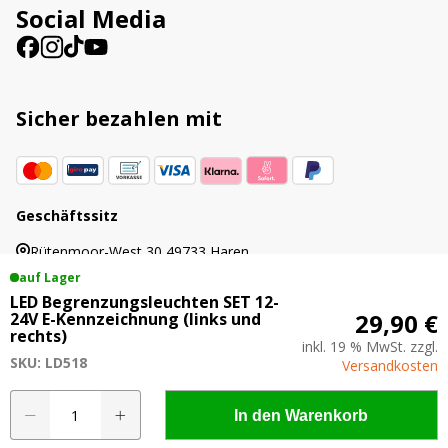
Social Media
Sicher bezahlen mit
Geschäftssitz
Rütenmoor-West 30 49733 Haren
auf Lager
LED Begrenzungsleuchten SET 12-
29,90 €
24V E-Kennzeichnung (links und
rechts)
inkl. 19 % MwSt. zzgl.
© 2019 - 2026 AgrarLED.de
SKU: LD518
Versandkosten
Alle Preise inkl. der gesetzlichen MwSt. | Die
durchgestrichenen Preise entsprechen dem
LED
In den Warenkorb
bisherigen Preis in diesem Online-Shop.
Begrenzungsleuchten
SET