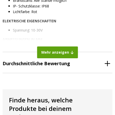
Brandstand: Alle Stände möglich
IP- Schutzklasse: IP68
Lichtfarbe: Rot
ELEKTRISCHE EIGENSCHAFTEN
Spannung: 10-30V
ABMESSUNGEN IN MM
Mehr anzeigen
Durchmesser komplett: 28 mm
Einbaudurchmesser: 19 mm
Durchschnittliche Bewertung
Tiefe: 19,1 mm
Einbautiefe: 10,8 mm
Finde heraus, welche
Produkte bei deinem