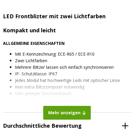
LED Frontblizter mit zwei Lichtfarben
Kompakt und leicht
ALLGEMEINE EIGENSCHAFTEN
Mit E-Kennzeichnung: ECE-R65 / ECE-R10
Zwei Lichtfarben
Mehrere Blitzer lassen sich einfach synchronisieren
IP- Schutzklasse: IP67
Jedes Modul hat hochwertige Leds mit optischer Linse
Kein extra Blitzcomputer notwendig
Sehr geringer Stromverbauch
Kompakt und leicht
ELEKTRISCHE EIGENSCHAFTEN
Mehr anzeigen
Gesamtleistung: 12 Watt
Durchschnittliche Bewertung
Spannung: 12-24V