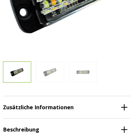
Vorteilsverpackungen
LED Beleuchtungssets
LED Beleuchtungssets
Sonstiges
Sonstiges
Kostenlose Lichtplanung
Kostenlose Lichtplanung
FAQs – Häufig gestellte Fragen
Alle anzeigen
Über uns
Agrarled Blog
Kontakt
+49 (0) 3222 1851714
info@agrarled.de
Zusätzliche Informationen
+49(0)1520 5391500
Beschreibung