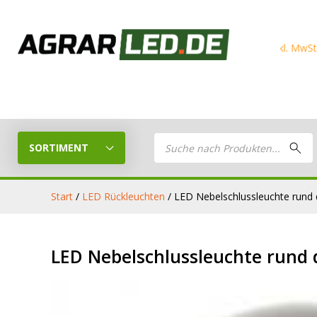
Products
search
SORTIMENT
Start
/
LED Rückleuchten
/ LED Nebelschlussleuchte rund d
LED Planer
LED
LED Nebelschlussleuchte rund d
Stelle dein eigenes LED-Paket
Arbeitsschei
zusammen
LED