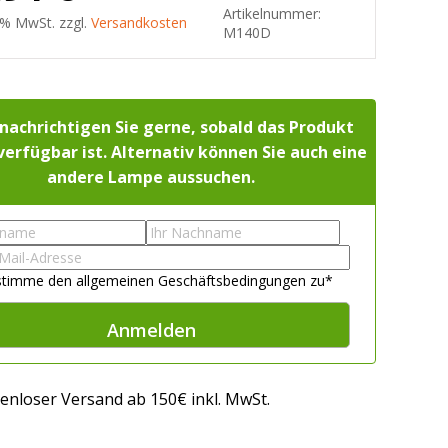
Artikelnummer:
9 % MwSt. zzgl.
Versandkosten
M140D
nachrichtigen Sie gerne, sobald das Produkt
verfügbar ist. Alternativ können Sie auch eine
andere Lampe aussuchen.
Last
name
*
t
*
 stimme den allgemeinen Geschäftsbedingungen zu
*
 - wissen, was passt!
enloser Versand ab 150€ inkl. MwSt.
us, was passt