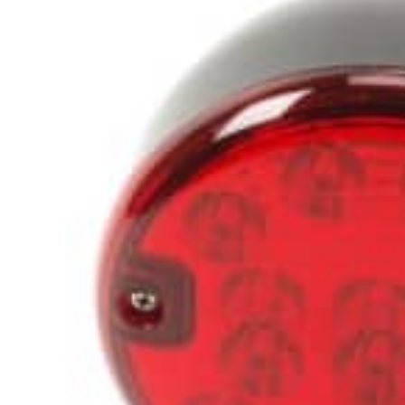
LED Rückleuchten
Hauptschein
LED
LED Blitzer und
Begrenzungs
Rundumleuchten
n
Positionsleuchten:
LED Bar & O
Sicherheit in allen
Zusatzschei
Bereichen
LED Hallenstrahler &
LED
LED Röhren
Düsenbeleuc
Vorteilsverpackunge
LED
n
Beleuchtung