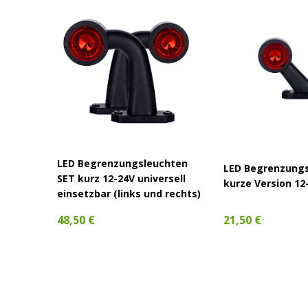
hten
LED Begrenzungsleuchten
LED Begrenzung
SET kurz 12-24V universell
kurze Version 12-
d
einsetzbar (links und rechts)
21,50 €
48,50 €