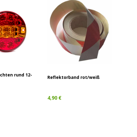
LED Be
chten rund 12-
Reflektorband rot/weiß
SET 12
(links 
41,79 
4,90 €