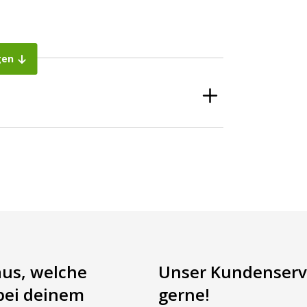
gen
äuse ist leicht zu demontieren, um die platte
aus, welche
Unser Kundenservi
bei deinem
gerne!