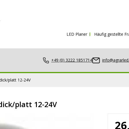
Kostenloser Versand ab
150€ inkl. Mw
LED Planer
Häufig gestellte F
+49 (0) 3222 1851714
info@agrarled
ick/platt 12-24V
ick/platt 12-24V
nwerfer
26