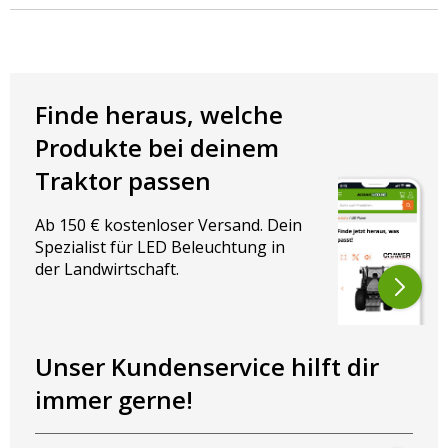
Vergleichbar mit Hella 2ps 340 001-011
Auf der Suche nach einer orangen LED Positionsleuchte /
Reflektor? Dann sind Sie bei AgrarLED genau richtig ✅
Hochwertige Produkte ✅ Zu fairen Preisen ✅ Sicher auf Rechnung
bezahlen ✅ Persönlicher Service ✅ Mehr als 500 Artikel
Finde heraus, welche
Produkte bei deinem
Traktor passen
Ab 150 € kostenloser Versand. Dein
Spezialist für LED Beleuchtung in
der Landwirtschaft.
Unser Kundenservice hilft dir
immer gerne!