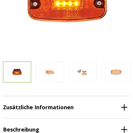
Vorteilsverpackungen
LED Beleuchtungssets
LED Beleuchtungssets
Sonstiges
Sonstiges
Kostenlose Lichtplanung
Kostenlose Lichtplanung
FAQs – Häufig gestellte Fragen
Alle anzeigen
Über uns
Agrarled Blog
Kontakt
+49 (0) 3222 1851714
info@agrarled.de
Zusätzliche Informationen
+49(0)1520 5391500
Beschreibung