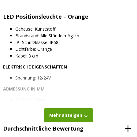
LED Positionsleuchte – Orange
Gehäuse: Kunststoff
Brandstand: Alle Stände möglich
IP- Schutzklasse: IP68
Lichtfarbe: Orange
Kabel: 8 cm
ELEKTRISCHE EIGENSCHAFTEN
Spannung: 12-24V
ABMESSUNG IN MM
Breite: 110 mm
Höhe: 20 mm
Tiefe: 5 mm
Mehr anzeigen
Abstand der Schrauben: 90 mm
Durchschnittliche Bewertung
PRODUKTDATEN