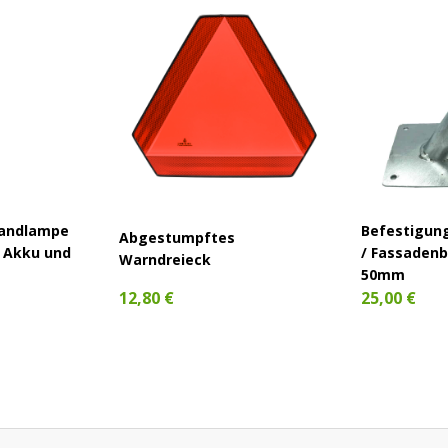
Handlampe
Befestigun
Abgestumpftes
 Akku und
/ Fassaden
Warndreieck
50mm
12,80 €
25,00 €