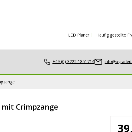
Kostenloser Versand ab
150€ inkl. Mw
LED Planer
Häufig gestellte F
+49 (0) 3222 1851714
info@agrarled
impzange
 mit Crimpzange
nwerfer
39