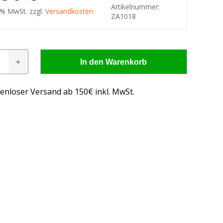
Artikelnummer:
9 % MwSt. zzgl.
Versandkosten
ZA1018
kasten
In den Warenkorb
e
e
enloser Versand ab 150€ inkl. MwSt.
 - wissen, was passt!
us, was passt