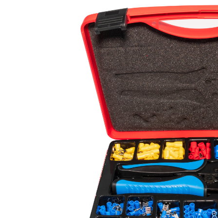
LED Rückleuchten
Hauptschein
LED
LED Blitzer und
Begrenzungs
Rundumleuchten
n
Positionsleuchten:
LED Bar & O
Sicherheit in allen
Zusatzschei
Bereichen
LED Hallenstrahler &
LED
LED Röhren
Düsenbeleuc
Vorteilsverpackunge
LED
n
Beleuchtung