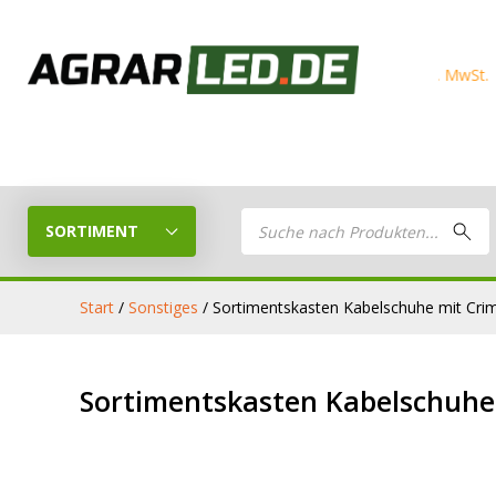
Products
search
SORTIMENT
Start
/
Sonstiges
/ Sortimentskasten Kabelschuhe mit Cr
LED Planer
LED
Sortimentskasten Kabelschuhe
Stelle dein eigenes LED-Paket
Arbeitsschei
zusammen
LED