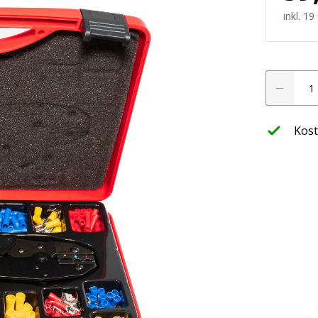
werfer
inkl. 1
Sortiments
leuchte
Kabelschuh
mit
Crimpzang
Kost
Menge
ffroad
nwerfer
htung
LED Planer
ssets
Finde jetzt hera