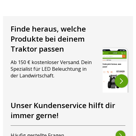
Deutz-Fahr, Case IH, New Holland, Valtra, Claas, Massey
Ferguson, Steyr und Ursus.
Noch Fragen?
Kontaktiere uns
– wir helfen Dir schnell weiter.
Finde heraus, welche
Oder wirf einen Blick in unseren
LED-Guide
: Dort findest Du auf
Produkte bei deinem
einen Blick die passenden Scheinwerfer für Dein Traktormodell.
Traktor passen
Ab 150 € kostenloser Versand. Dein
Spezialist für LED Beleuchtung in
der Landwirtschaft.
Unser Kundenservice hilft dir
immer gerne!
Häufig gestellte Fragen