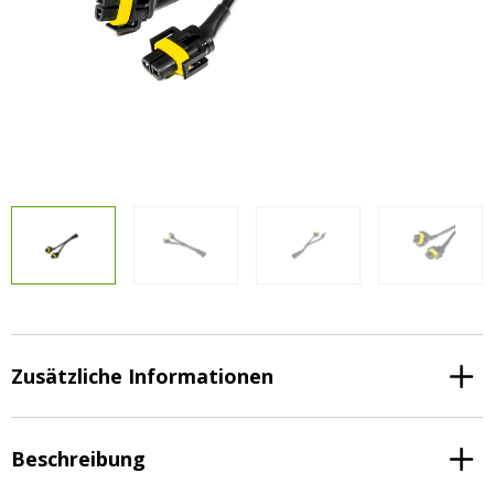
Vorteilsverpackungen
LED Beleuchtungssets
LED Beleuchtungssets
Sonstiges
Sonstiges
Kostenlose Lichtplanung
Kostenlose Lichtplanung
FAQs – Häufig gestellte Fragen
Alle anzeigen
Über uns
Agrarled Blog
Kontakt
+49 (0) 3222 1851714
info@agrarled.de
Zusätzliche Informationen
+49(0)1520 5391500
Beschreibung