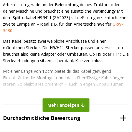
Arbeitest du gerade an der Beleuchtung deines Traktors oder
deiner Maschine und brauchst eine zusätzliche Verbindung? Mit
dem Splitterkabel H9/H11 (ZA2023) schließt du ganz einfach eine
zweite Lampe an – ideal z. B. für den Arbeitsscheinwerfer
CRW-
3030
.
Das Kabel besitzt zwei weibliche Anschlüsse und einen
männlichen Stecker. Die H9/H11-Stecker passen universell – du
brauchst also keine Adapter oder Umbauten. Ob H9 oder H11: Die
Steckverbindungen sitzen sicher dank Klickverschluss.
Mit einer Länge von 12 cm bietet dir das Kabel genügend
Flexibilität für die Montage, ohne dass überflüssige Kabellängen
stören. So bleibt alles ordentlich – auch in engen Einbauräumen.
Gefertigt aus langlebigem PVC mit 2 x 1,5 mm² Querschnitt eignet
sich dieses Kabel perfekt für den Dauereinsatz auf dem Feld. Du
Mehr anzeigen
kannst damit problemlos zwei Lampen an einem bestehenden
Anschluss betreiben – ganz ohne die originale Verkabelung zu
Durchschnittliche Bewertung
verändern.
Universell einsetzbar an Traktoren von John Deere, Fendt, Zetor,