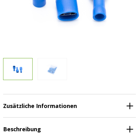
Vorteilsverpackungen
LED Beleuchtungssets
LED Beleuchtungssets
Sonstiges
Sonstiges
Kostenlose Lichtplanung
Kostenlose Lichtplanung
FAQs – Häufig gestellte Fragen
Alle anzeigen
Über uns
Agrarled Blog
Kontakt
+49 (0) 3222 1851714
info@agrarled.de
Zusätzliche Informationen
+49(0)1520 5391500
Beschreibung