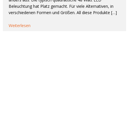
Beleuchtung hat Platz gemacht. Für viele Alternativen, in
verschiedenen Formen und Größen. All diese Produkte […]
Weiterlesen
Seitennummerierung
<
1
2
3
>
der
Beiträge
Bei Fragen zum Thema LED-Beleuchtung
beraten wir dich gerne!
Von Landwirt zu Landwirt –
Bis vor wenigen Jahren führten
wir selbst einen landwirtschaftlichen Betrieb. Daher wissen wir