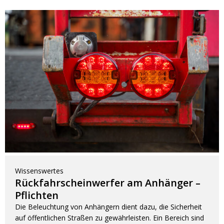
Vorteilsverpackungen
LED Beleuchtungssets
LED Beleuchtungssets
Sonstiges
Sonstiges
Kostenlose Lichtplanung
Kostenlose Lichtplanung
FAQs – Häufig gestellte Fragen
Alle anzeigen
Über uns
Agrarled Blog
Kontakt
+49 (0) 3222 1851714
info@agrarled.de
Wissenswertes
+49(0)1520 5391500
Rückfahrscheinwerfer am Anhänger –
Pflichten
Die Beleuchtung von Anhängern dient dazu, die Sicherheit
auf öffentlichen Straßen zu gewährleisten. Ein Bereich sind