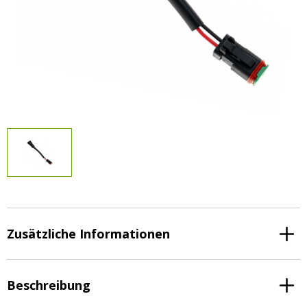
Vorteilsverpackungen
LED Beleuchtungssets
LED Beleuchtungssets
Sonstiges
Sonstiges
Kostenlose Lichtplanung
Kostenlose Lichtplanung
FAQs – Häufig gestellte Fragen
Alle anzeigen
Über uns
Agrarled Blog
Kontakt
+49 (0) 3222 1851714
info@agrarled.de
Zusätzliche Informationen
+49(0)1520 5391500
Beschreibung