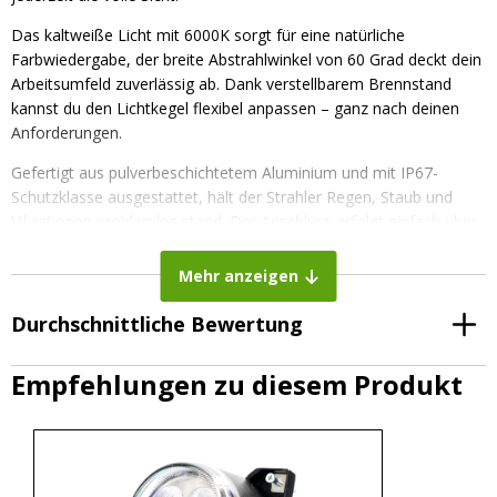
Das kaltweiße Licht mit 6000K sorgt für eine natürliche
Farbwiedergabe, der breite Abstrahlwinkel von 60 Grad deckt dein
Arbeitsumfeld zuverlässig ab. Dank verstellbarem Brennstand
kannst du den Lichtkegel flexibel anpassen – ganz nach deinen
Anforderungen.
Gefertigt aus pulverbeschichtetem Aluminium und mit IP67-
Schutzklasse ausgestattet, hält der Strahler Regen, Staub und
Vibrationen problemlos stand. Der Anschluss erfolgt einfach über
einen H9-Stecker, die EMV-Entstörung nach CISPR Klasse 4 sorgt
für störungsfreien Betrieb.
Mehr anzeigen
Hinweis für neuere Fendt-Modelle (z. B. Gen 6 oder Fendt
Durchschnittliche Bewertung
ONE):
Hier kann es zu einer Fehlermeldung im Boardcomputer
kommen – ein zusätzlicher
H9-Widerstand
schafft Abhilfe.
Empfehlungen zu diesem Produkt
Besonderheiten:
Maße:
Durchmesser 85 mm, Tiefe 69 mm
Du suchsten den Scheinwerfer mit einer zusätzlichen