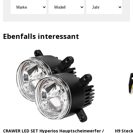
Ebenfalls interessant
CRAWER LED SET Hyperios Hauptscheinwerfer /
H9 Steck