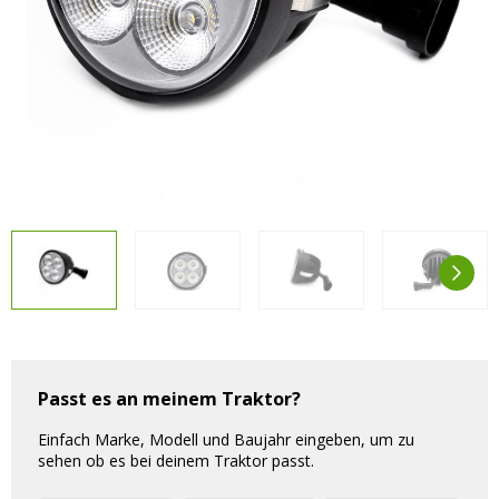
Sonstiges
Sonstiges
Kostenlose Lichtplanung
Kostenlose Lichtplanung
Alle anzeigen
FAQs – Häufig gestellte Fragen
Über uns
Agrarled Blog
Kontakt
+49 (0) 3222 1851714
info@agrarled.de
+49(0)1520 5391500
Passt es an meinem Traktor?
Einfach Marke, Modell und Baujahr eingeben, um zu
sehen ob es bei deinem Traktor passt.