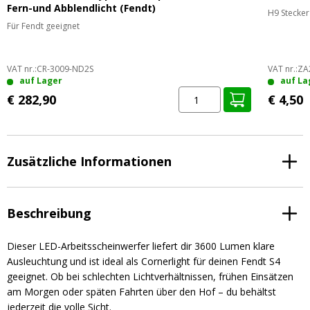
Fern-und Abblendlicht (Fendt)
H9 Stecker
Für Fendt geeignet
VAT nr.:
CR-3009-ND2S
VAT nr.:
ZA
auf Lager
auf La
€ 282,90
€ 4,50
Zusätzliche Informationen
Beschreibung
Dieser LED-Arbeitsscheinwerfer liefert dir 3600 Lumen klare
Ausleuchtung und ist ideal als Cornerlight für deinen Fendt S4
geeignet. Ob bei schlechten Lichtverhältnissen, frühen Einsätzen
am Morgen oder späten Fahrten über den Hof – du behältst
jederzeit die volle Sicht.