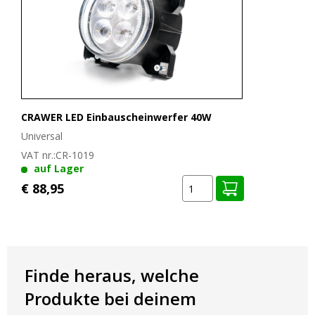
Adapterplatte für deinen Mähdrescher, dann schau
hier
mal nach.
Noch Fragen?
Kontaktiere uns
– wir helfen Dir schnell weiter.
Oder wirf einen Blick in unseren
LED-Guide
: Dort findest Du auf
einen Blick die passenden Scheinwerfer für Dein Traktormodell.
CRAWER LED Einbauscheinwerfer 40W
Universal
VAT nr.:
CR-1019
auf Lager
€ 88,95
Finde heraus, welche
Produkte bei deinem