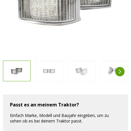
Vorteilsverpackungen
LED Beleuchtungssets
LED Beleuchtungssets
Sonstiges
Sonstiges
Kostenlose Lichtplanung
Kostenlose Lichtplanung
FAQs – Häufig gestellte Fragen
Alle anzeigen
Über uns
Agrarled Blog
Kontakt
+49 (0) 3222 1851714
info@agrarled.de
Passt es an meinem Traktor?
+49(0)1520 5391500
Einfach Marke, Modell und Baujahr eingeben, um zu
sehen ob es bei deinem Traktor passt.