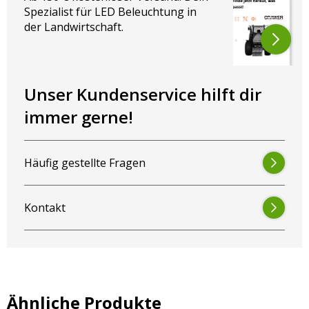
Spezialist für LED Beleuchtung in
der Landwirtschaft.
Unser Kundenservice hilft dir
immer gerne!
Häufig gestellte Fragen
Ursprüngliche Referenznummer:
82014130
Kontakt
Wir helfen dir gerne weiter!
Noch Fragen?
Kontaktiere uns
– wir helfen Dir
schnell weiter. Oder wirf einen Blick in unseren
LED-
Guide
: Dort findest Du auf einen Blick die passenden
Ähnliche Produkte
Scheinwerfer für Dein Schleppermodell.