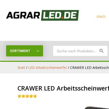
Products
search
SORTIMENT
Start
/
LED Arbeitsscheinwerfer
/ CRAWER LED Arbeitssch
LED Planer
LED
CRAWER LED Arbeitsscheinwerf
Stelle dein eigenes LED-Paket
Arbeitsschei
zusammen
Bewertet mit
5.00
von 5
LED