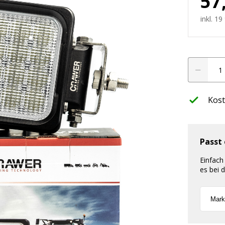
57
werfer
inkl. 1
leuchte
CRAWER
LED
Arbeitssche
48W
Kost
ffroad
Cree
(Premium)
nwerfer
Menge
Passt
Einfach
htung
es bei 
LED Planer
ssets
Finde jetzt hera