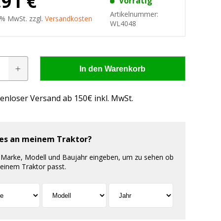
,91 €
Vorrätig
Artikelnummer:
9 % MwSt. zzgl.
Versandkosten
WL4048
In den Warenkorb
inwerfer
enloser Versand ab 150€ inkl. MwSt.
 es an meinem Traktor?
 Marke, Modell und Baujahr eingeben, um zu sehen ob
deinem Traktor passt.
 - wissen, was passt!
us, was passt