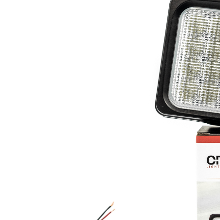
LED Rückleuchten
Hauptschein
LED
LED Blitzer und
Begrenzungs
Rundumleuchten
n
Positionsleuchten:
LED Bar & O
Sicherheit in allen
Zusatzschei
Bereichen
LED Hallenstrahler &
LED
LED Röhren
Düsenbeleuc
Vorteilsverpackunge
LED
n
Beleuchtung