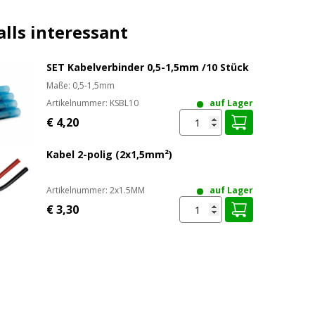
REN
lls interessant
SET Kabelverbinder 0,5-1,5mm /10 Stück
Maße: 0,5-1,5mm
Artikelnummer:
KSBL10
auf Lager
€ 4,20
Kabel 2-polig (2x1,5mm²)
Artikelnummer:
2x1.5MM
auf Lager
€ 3,30