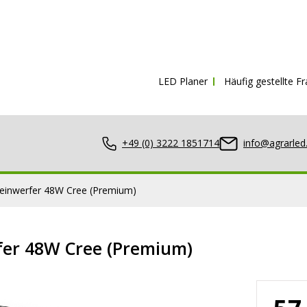
Kostenloser Versand ab
150€ inkl. MwS
LED Planer
Häufig gestellte F
+49 (0) 3222 1851714
info@agrarled
einwerfer 48W Cree (Premium)
er 48W Cree (Premium)
nwerfer