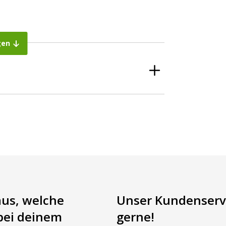
gen
dapterplatte enthalten)
gspunkte an deinem Traktor.
kelt und enthält einen Halterungssatz sowie eine
aus, welche
Unser Kundenservi
bei deinem
gerne!