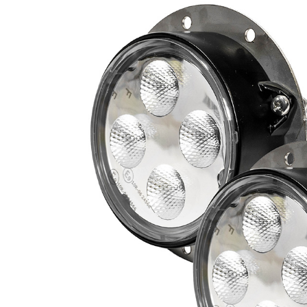
LED Rückleuchten
Hauptschein
LED
LED Blitzer und
Begrenzungs
Rundumleuchten
n
Positionsleuchten:
LED Bar & O
Sicherheit in allen
Zusatzschei
Bereichen
LED Hallenstrahler &
LED
LED Röhren
Düsenbeleuc
Vorteilsverpackunge
LED
n
Beleuchtung