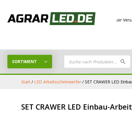
Kostenloser Versand ab
150€ i
Products
search
SORTIMENT
Start
/
LED Arbeitsscheinwerfer
/ SET CRAWER LED Einbau
LED Planer
LED
SET CRAWER LED Einbau-Arbeit
Stelle dein eigenes LED-Paket
Arbeitsschei
zusammen
LED