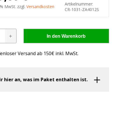
Artikelnummer:
9 % MwSt. zzgl.
Versandkosten
CR-1031-ZA4012S
In den Warenkorb
enloser Versand ab 150€ inkl. MwSt.
inwerfer
ir hier an, was im Paket enthalten ist.
 - wissen, was passt!
us, was passt