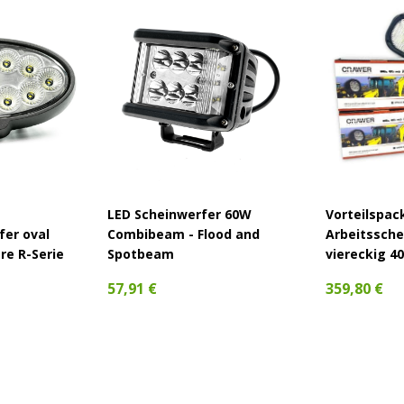
ste Bauweise wichtig sind
-Leuchten können hier Störungen verursachen.
ioniert, ohne andere Systeme zu beeinflussen.
 und schützt vor Vibrationen, Schmutz und
eine längere Lebensdauer im täglichen Einsatz.
LED Scheinwerfer 60W
Vorteilspac
fer oval
Combibeam - Flood and
Arbeitssche
re R-Serie
Spotbeam
viereckig 4
57,91 €
359,80 €
eignet?