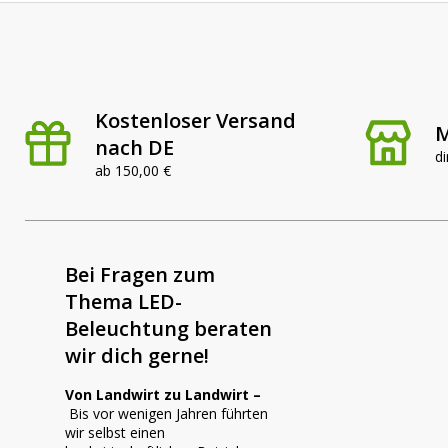
Kann ich der Scheinwerfer selbst montieren?
Warum bestellst du die CRAWER CR-1031-
Kostenloser Versand
M
Tausende Kunden sind Dir bei AgrarLED.de bereits voraus
nach DE
4,7/5 basierend auf mehr als 2.000 Bewertungen über
Trus
di
ab 150,00 €
Wir sind Spezialist für LED-Beleuchtung in der Landwirtschaf
treffen.
Diese CRAWER Einbau-Arbeitsleuchte ist die richtige Wah
Bei Fragen zum
Holland suchst. Bestelle jetzt und rüste deine Maschine sch
Thema LED-
Beleuchtung beraten
wir dich gerne!
Von Landwirt zu Landwirt –
Bis vor wenigen Jahren führten
wir selbst einen