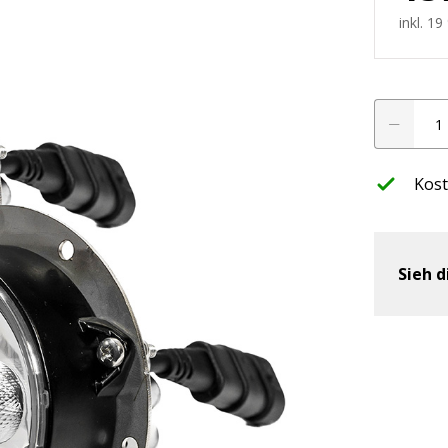
werfer
inkl. 1
SET
leuchte
CRAWER
LED
Einbau-
Kost
Arbeitssche
ffroad
45W/60°
nwerfer
-
New
Sieh d
Holland
Menge
htung
LED Planer
ssets
Finde jetzt hera