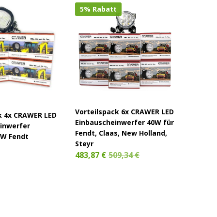
5% Rabatt
Vorteilspack 6x CRAWER LED
k 4x CRAWER LED
LED Ar
Einbauscheinwerfer 40W für
inwerfer
10W Ab
Fendt, Claas, New Holland,
0W Fendt
Steyr
24,89 
483,87 €
509,34 €