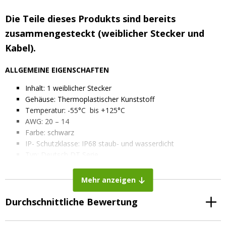
Die Teile dieses Produkts sind bereits
zusammengesteckt (weiblicher Stecker und
Kabel).
ALLGEMEINE EIGENSCHAFTEN
Inhalt: 1 weiblicher Stecker
Gehäuse: Thermoplastischer Kunststoff
Temperatur: -55°C bis +125°C
AWG: 20 – 14
Farbe: schwarz
IP- Schutzklasse: IP68 staub- und wasserdicht
Typ: Deutsch DT Serie
Kabellänge: ca. 90 cm
Mehr anzeigen
ELEKTRISCHE EIGENSCHAFTEN
Durchschnittliche Bewertung
Spannung: 1500 V/AC
Gesamtstrom: 13A