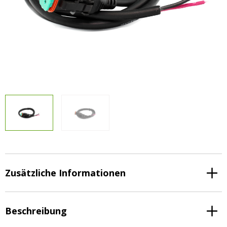
Vorteilsverpackungen
LED Beleuchtungssets
LED Beleuchtungssets
Sonstiges
Sonstiges
Kostenlose Lichtplanung
Kostenlose Lichtplanung
FAQs – Häufig gestellte Fragen
Alle anzeigen
Über uns
Agrarled Blog
Kontakt
+49 (0) 3222 1851714
info@agrarled.de
Zusätzliche Informationen
+49(0)1520 5391500
Beschreibung