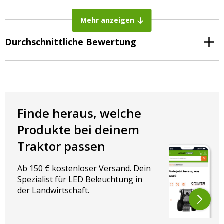
Weiß: vorne
Rot: hinten
Mehr anzeigen
Auf der Suche nach einer Begrenzungsleuchte mit
Durchschnittliche Bewertung
Gummigehäuse? Dann sind Sie bei AgrarLED genau richtig ✅
Hochwertige Produkte ✅ Zu fairen Preisen ✅ Sicher auf Rechnung
bezahlen ✅ Persönlicher Service ✅ Mehr als 500 Artikel
Finde heraus, welche
Produkte bei deinem
Traktor passen
Ab 150 € kostenloser Versand. Dein
Spezialist für LED Beleuchtung in
der Landwirtschaft.