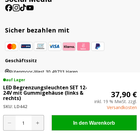
Sicher bezahlen mit
Geschäftssitz
Rütenmoor-West 30 49733 Haren
auf Lager
LED Begrenzungsleuchten SET 12-
37,90 €
24V mit Gummigehäuse (links &
rechts)
inkl. 19 % MwSt. zzgl.
© 2019 - 2026 AgrarLED.de
SKU: LD442
Versandkosten
Alle Preise inkl. der gesetzlichen MwSt. | Die
durchgestrichenen Preise entsprechen dem
LED
In den Warenkorb
bisherigen Preis in diesem Online-Shop.
Begrenzungsleuchten
SET
12-