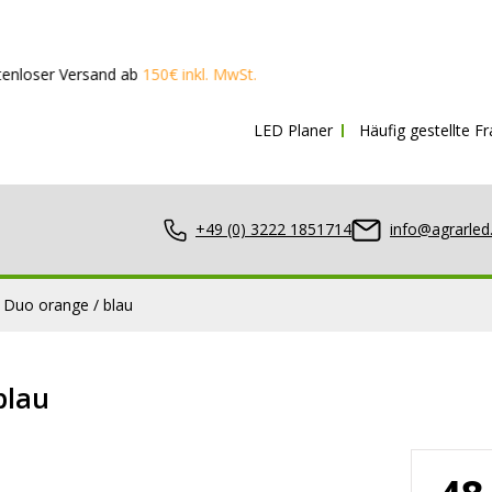
and ab
150€ inkl. MwSt.
LED Planer
Häufig gestellte F
+49 (0) 3222 1851714
info@agrarled
r Duo orange / blau
blau
nwerfer