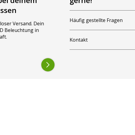
bei deinem
gerne!
assen
Häufig gestellte Fragen
loser Versand. Dein
LED Beleuchtung in
aft.
Kontakt