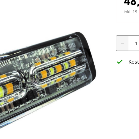
48
werfer
inkl. 1
leuchte
LED
Frontblitzer
Duo
orange
Kost
ffroad
/
blau
nwerfer
Menge
htung
LED Planer
ssets
Finde jetzt hera