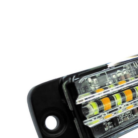
LED Rückleuchten
Hauptschein
LED
LED Blitzer und
Begrenzungs
Rundumleuchten
n
Positionsleuchten:
LED Bar & O
Sicherheit in allen
Zusatzschei
Bereichen
LED Hallenstrahler &
LED
LED Röhren
Düsenbeleuc
Vorteilsverpackunge
LED
n
Beleuchtung