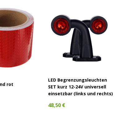
LED Begrenzungsleuchten
LED Rü
nd rot
SET kurz 12-24V universell
12V (li
einsetzbar (links und rechts)
29,90 
48,50 €