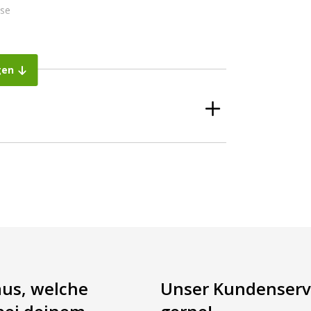
nse
gen
ander synchronisieren. Wenn man zum Beispiel 4
eren.
 mehr sich nicht für diese sehr praktische Lampe
chwertige LED Beleuchtung zum günstigen
aus, welche
Unser Kundenservi