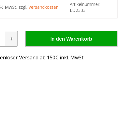
Artikelnummer:
9 % MwSt. zzgl.
Versandkosten
LD2333
In den Warenkorb
slampe
enloser Versand ab 150€ inkl. MwSt.
 - wissen, was passt!
us, was passt