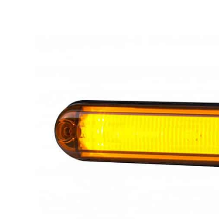
LED Rückleuchten
Hauptschein
LED
LED Blitzer und
Begrenzungs
Rundumleuchten
n
Positionsleuchten:
LED Bar & O
Sicherheit in allen
Zusatzschei
Bereichen
LED Hallenstrahler &
LED
LED Röhren
Düsenbeleuc
Vorteilsverpackunge
LED
n
Beleuchtung