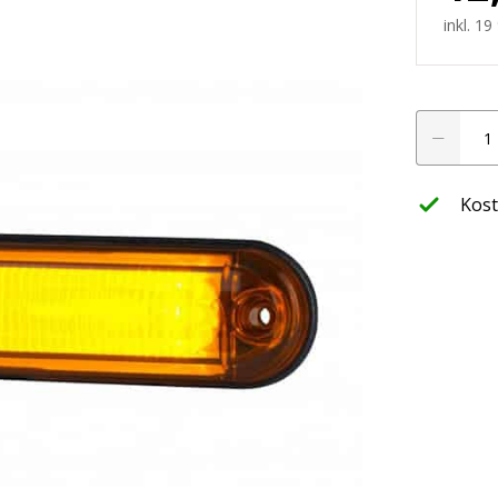
werfer
inkl. 1
LED
leuchte
Markierung
neon
12-
Kost
24V
ffroad
Orange
nwerfer
Menge
htung
LED Planer
ssets
Finde jetzt hera