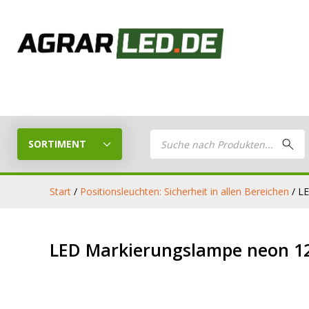
Products
search
SORTIMENT
Start
/
Positionsleuchten: Sicherheit in allen Bereichen
/ L
LED Planer
LED
LED Markierungslampe neon 1
Stelle dein eigenes LED-Paket
Arbeitsschei
zusammen
LED