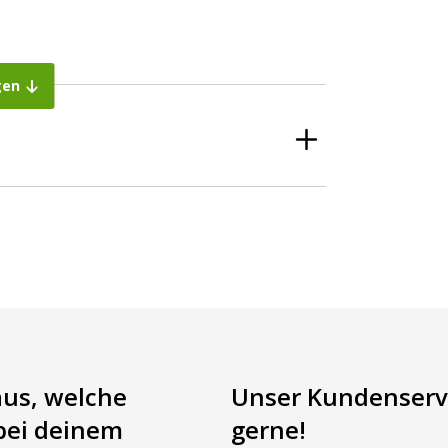
gen
? Dann sind Sie bei AgrarLED genau richtig ✅
Rechnung bezahlen ✅ Persönlicher Service ✅ Mehr
aus, welche
Unser Kundenservi
bei deinem
gerne!