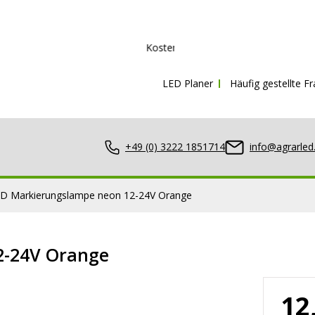
Kostenloser Versand ab
150€ inkl. MwSt.
LED Planer
Häufig gestellte F
+49 (0) 3222 1851714
info@agrarled
ED Markierungslampe neon 12-24V Orange
2-24V Orange
nwerfer
12