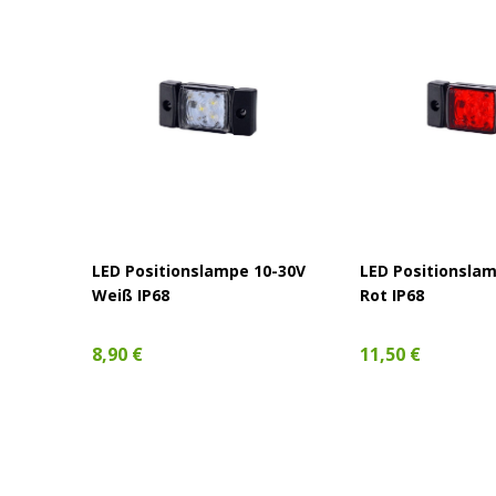
ot 12-
LED Positionslampe 10-30V
LED Positionsla
Weiß IP68
Rot IP68
8,90 €
11,50 €