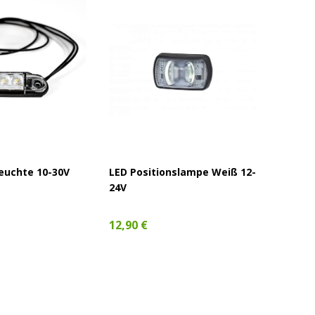
euchte 10-30V
LED Positionslampe Weiß 12-
LED Ma
24V
Orange
12,90 €
6,40 €