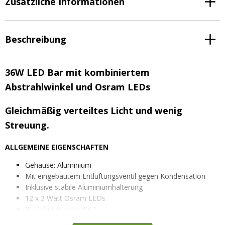
Zusätzliche Informationen
Beschreibung
36W LED Bar mit kombiniertem
Abstrahlwinkel und Osram LEDs
Gleichmäßig verteiltes Licht und wenig
Streuung.
ALLGEMEINE EIGENSCHAFTEN
Gehäuse: Aluminium
Mit eingebautem Entlüftungsventil gegen Kondensation
Inklusive stabile Aluminiumhalterung
12 x 3 Watt Osram LEDs
IP- Schutzklasse: IP67
EMV radioentstört: CISPR Klasse 4